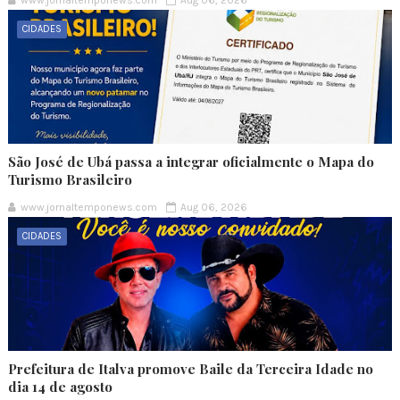
www.jornaltemponews.com
Aug 06, 2026
CIDADES
São José de Ubá passa a integrar oficialmente o Mapa do
Turismo Brasileiro
www.jornaltemponews.com
Aug 06, 2026
CIDADES
Prefeitura de Italva promove Baile da Terceira Idade no
dia 14 de agosto