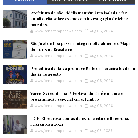
Prefeitura de São Fidélis mantém área isolada e faz
atualização sobre exames em investigação de febre
maculosa
www.jornaltemponews.com
Aug 06, 2026
São José de Ubá passa a integrar oficialmente o Mapa
do Turismo Brasileiro
www.jornaltemponews.com
Aug 06, 2026
Prefeitura de Italva promove Baile da Terceira Idade no
dia 14 de agosto
www.jornaltemponews.com
Aug 06, 2026
Varre-Sai confirma 1º Festival do Café e promete
programação especial em setembro
www.jornaltemponews.com
Aug 06, 2026
TCE-RJ reprova contas do ex-prefeito de Itaperuna,
referentes a 2024
www.jornaltemponews.com
Aug 05, 2026