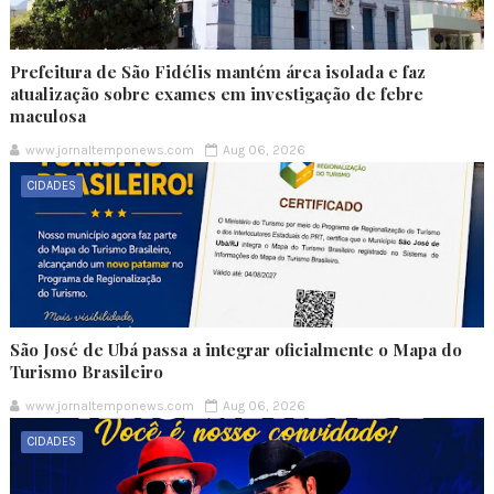
Prefeitura de São Fidélis mantém área isolada e faz
atualização sobre exames em investigação de febre
maculosa
www.jornaltemponews.com
Aug 06, 2026
CIDADES
São José de Ubá passa a integrar oficialmente o Mapa do
Turismo Brasileiro
www.jornaltemponews.com
Aug 06, 2026
CIDADES