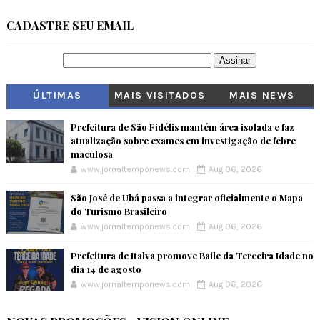
CADASTRE SEU EMAIL
ÚLTIMAS
MAIS VISITADOS
MAIS NEWS
Prefeitura de São Fidélis mantém área isolada e faz
atualização sobre exames em investigação de febre
maculosa
www.jornaltemponews.com
Aug 06, 2026
São José de Ubá passa a integrar oficialmente o Mapa
do Turismo Brasileiro
www.jornaltemponews.com
Aug 06, 2026
Prefeitura de Italva promove Baile da Terceira Idade no
dia 14 de agosto
www.jornaltemponews.com
Aug 06, 2026