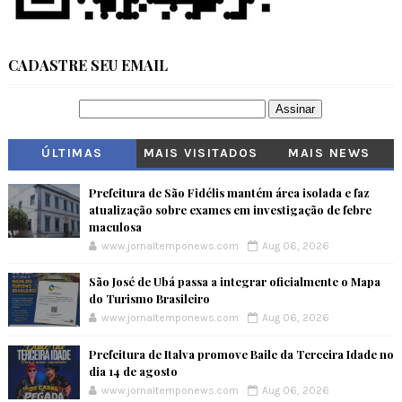
CADASTRE SEU EMAIL
ÚLTIMAS
MAIS VISITADOS
MAIS NEWS
Prefeitura de São Fidélis mantém área isolada e faz
atualização sobre exames em investigação de febre
maculosa
www.jornaltemponews.com
Aug 06, 2026
São José de Ubá passa a integrar oficialmente o Mapa
do Turismo Brasileiro
www.jornaltemponews.com
Aug 06, 2026
Prefeitura de Italva promove Baile da Terceira Idade no
dia 14 de agosto
www.jornaltemponews.com
Aug 06, 2026