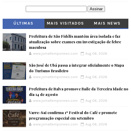
ÚLTIMAS
MAIS VISITADOS
MAIS NEWS
Prefeitura de São Fidélis mantém área isolada e faz
atualização sobre exames em investigação de febre
maculosa
www.jornaltemponews.com
Aug 06, 2026
São José de Ubá passa a integrar oficialmente o Mapa
do Turismo Brasileiro
www.jornaltemponews.com
Aug 06, 2026
Prefeitura de Italva promove Baile da Terceira Idade no
dia 14 de agosto
www.jornaltemponews.com
Aug 06, 2026
Varre-Sai confirma 1º Festival do Café e promete
programação especial em setembro
www.jornaltemponews.com
Aug 06, 2026