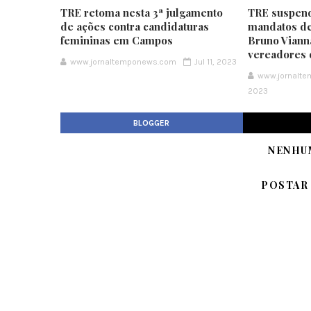
TRE retoma nesta 3ª julgamento
TRE suspend
de ações contra candidaturas
mandatos de
femininas em Campos
Bruno Vianna
vereadores
www.jornaltemponews.com
Jul 11, 2023
www.jornalt
2023
BLOGGER
NENHU
POSTAR