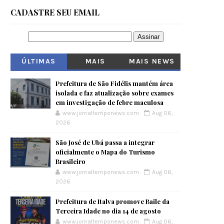
CADASTRE SEU EMAIL
ÚLTIMAS
MAIS
MAIS NEWS
VISITADOS
Prefeitura de São Fidélis mantém área
isolada e faz atualização sobre exames
em investigação de febre maculosa
www.jornaltemponews.com
Aug 06,
2026
São José de Ubá passa a integrar
oficialmente o Mapa do Turismo
Brasileiro
www.jornaltemponews.com
Aug 06,
2026
Prefeitura de Italva promove Baile da
Terceira Idade no dia 14 de agosto
www.jornaltemponews.com
Aug 06,