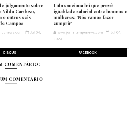
e julgamento sobre
Lula sanciona lei que prevê
 Nildo Cardoso,
igualdade salarial entre homens e
 e outros seis
mulheres: 'Nós vamos fazer
 de Campos
cumprir'
emponews.com
Jul 04,
www.jornaltemponews.com
Jul 04,
2023
DISQUS
FACEBOOK
M COMENTÁRIO:
 UM COMENTÁRIO