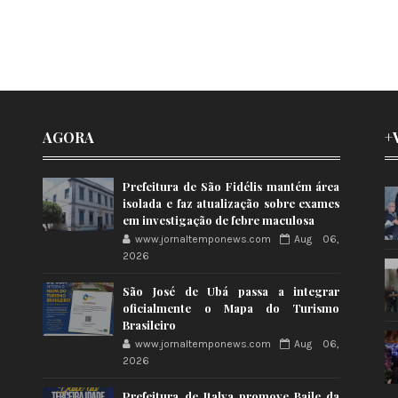
AGORA
+
Prefeitura de São Fidélis mantém área
isolada e faz atualização sobre exames
em investigação de febre maculosa
www.jornaltemponews.com
Aug 06,
2026
São José de Ubá passa a integrar
oficialmente o Mapa do Turismo
Brasileiro
www.jornaltemponews.com
Aug 06,
2026
Prefeitura de Italva promove Baile da