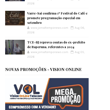
2026
Varre-Sai confirma 1º Festival do Café e
promete programação especial em
setembro
www.jornaltemponews.com
Aug 06,
2026
TCE-RJ reprova contas do ex-prefeito
de Itaperuna, referentes a 2024
www.jornaltemponews.com
Aug 05,
2026
NOVAS PROMOÇÕES - VISION ONLINE