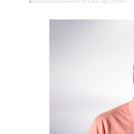
www.jornaltemponews.com
6 years ago
Política,