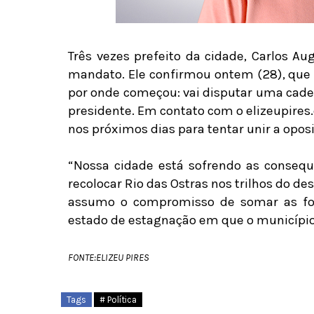
Três vezes prefeito da cidade, Carlos Au
mandato. Ele confirmou ontem (28), que p
por onde começou: vai disputar uma cadeir
presidente. Em contato com o elizeupires.
nos próximos dias para tentar unir a opos
“Nossa cidade está sofrendo as conseq
recolocar Rio das Ostras nos trilhos do d
assumo o compromisso de somar as for
estado de estagnação em que o município 
FONTE:ELIZEU PIRES
Tags
# Política