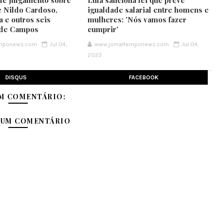
e julgamento sobre
Lula sanciona lei que prevê
 Nildo Cardoso,
igualdade salarial entre homens e
 e outros seis
mulheres: 'Nós vamos fazer
 de Campos
cumprir'
emponews.com
Jul 04,
www.jornaltemponews.com
Jul 04,
2023
DISQUS
FACEBOOK
M COMENTÁRIO:
 UM COMENTÁRIO