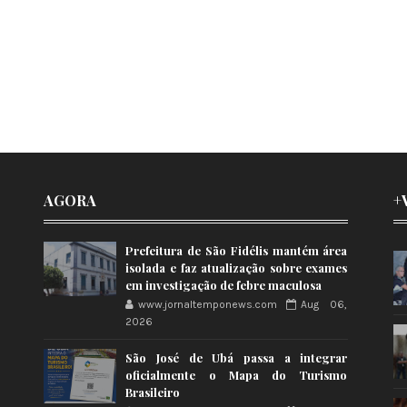
AGORA
+
Prefeitura de São Fidélis mantém área
isolada e faz atualização sobre exames
em investigação de febre maculosa
www.jornaltemponews.com
Aug 06,
2026
São José de Ubá passa a integrar
oficialmente o Mapa do Turismo
Brasileiro