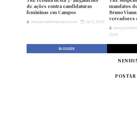
TRE retoma nesta 3ª julgamento
TRE suspend
de ações contra candidaturas
mandatos de
femininas em Campos
Bruno Vianna
vereadores
www.jornaltemponews.com
Jul 11, 2023
www.jornalt
2023
BLOGGER
NENHU
POSTAR