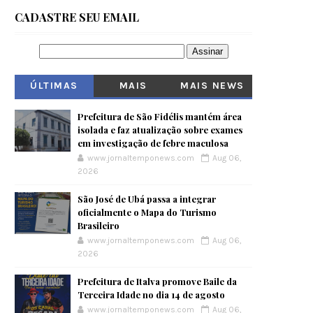
CADASTRE SEU EMAIL
ÚLTIMAS
MAIS
MAIS NEWS
VISITADOS
Prefeitura de São Fidélis mantém área
isolada e faz atualização sobre exames
em investigação de febre maculosa
www.jornaltemponews.com
Aug 06,
2026
São José de Ubá passa a integrar
oficialmente o Mapa do Turismo
Brasileiro
www.jornaltemponews.com
Aug 06,
2026
Prefeitura de Italva promove Baile da
Terceira Idade no dia 14 de agosto
www.jornaltemponews.com
Aug 06,