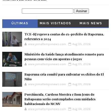
ÚLTIMAS
MAIS VISITADOS
MAIS NEWS
TCE-RJ reprova contas do ex-prefeito de Itaperuna,
referentes a 2024
www.jornaltemponews.com
Aug 05, 2026
Ministério da Saúde lança atendimento remoto para
pessoas com vício em apostas e jogos
www.jornaltemponews.com
Aug 05, 2026
Itaperuna cria comitê para enfrentar os efeitos do El
Niño
www.jornaltemponews.com
Aug 05, 2026
Porciúncula, Cardoso Moreira e Bom Jesus do
Itabapoana serão contemplados com unidades
habitacionais do MCMV
www.jornaltemponews.com
Aug 04, 2026