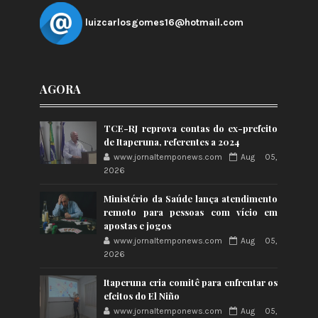
luizcarlosgomes16@hotmail.com
AGORA
TCE-RJ reprova contas do ex-prefeito
de Itaperuna, referentes a 2024
www.jornaltemponews.com
Aug 05,
2026
Ministério da Saúde lança atendimento
remoto para pessoas com vício em
apostas e jogos
www.jornaltemponews.com
Aug 05,
2026
Itaperuna cria comitê para enfrentar os
efeitos do El Niño
www.jornaltemponews.com
Aug 05,