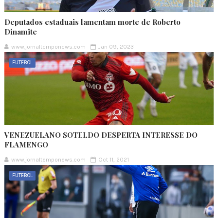
Deputados estaduais lamentam morte de Roberto
Dinamite
www.jornaltemponews.com
Jan 09, 2023
FUTEBOL
VENEZUELANO SOTELDO DESPERTA INTERESSE DO
FLAMENGO
www.jornaltemponews.com
Oct 11, 2021
FUTEBOL