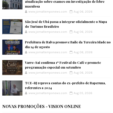
atualização sobre exames em investigação de febre
maculosa
www.jornaltemponews.com
Aug 06, 2026
São José de Ubá passa a integrar oficialmente o Mapa
do Turismo Brasileiro
www.jornaltemponews.com
Aug 06, 2026
Prefeitura de Italva promove Baile da Terceira Idade no
dia 14 de agosto
www.jornaltemponews.com
Aug 06, 2026
Varre-Sai confirma 1º Festival do Café e promete
programação especial em setembro
www.jornaltemponews.com
Aug 06, 2026
TCE-RJ reprova contas do ex-prefeito de Itaperuna,
referentes a 2024
www.jornaltemponews.com
Aug 05, 2026
NOVAS PROMOÇÕES - VISION ONLINE