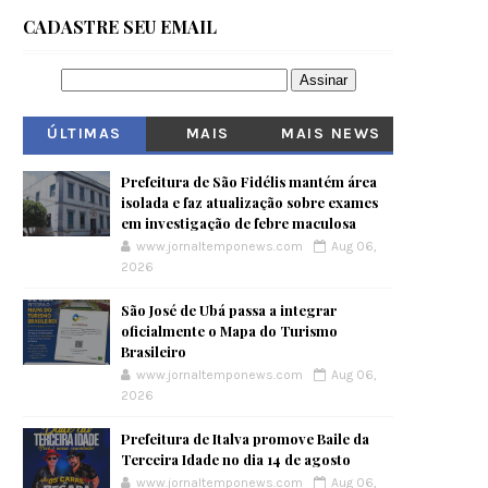
CADASTRE SEU EMAIL
ÚLTIMAS
MAIS
MAIS NEWS
VISITADOS
Prefeitura de São Fidélis mantém área
isolada e faz atualização sobre exames
em investigação de febre maculosa
www.jornaltemponews.com
Aug 06,
2026
São José de Ubá passa a integrar
oficialmente o Mapa do Turismo
Brasileiro
www.jornaltemponews.com
Aug 06,
2026
Prefeitura de Italva promove Baile da
Terceira Idade no dia 14 de agosto
www.jornaltemponews.com
Aug 06,