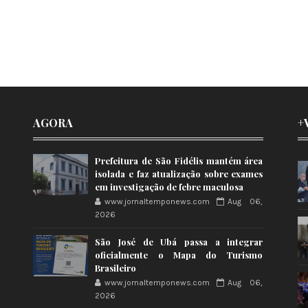
AGORA
+
Prefeitura de São Fidélis mantém área
isolada e faz atualização sobre exames
em investigação de febre maculosa
www.jornaltemponews.com
Aug 06,
2026
São José de Ubá passa a integrar
oficialmente o Mapa do Turismo
Brasileiro
www.jornaltemponews.com
Aug 06,
2026