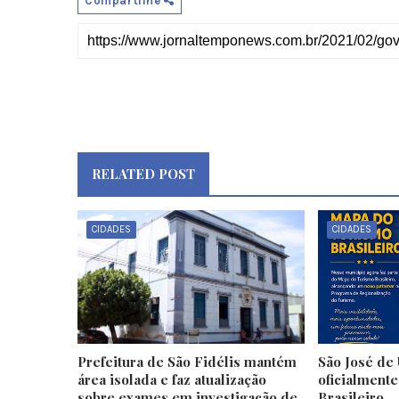
Compartilhe
RELATED POST
CIDADES
CIDADES
Prefeitura de São Fidélis mantém
São José de 
área isolada e faz atualização
oficialment
sobre exames em investigação de
Brasileiro