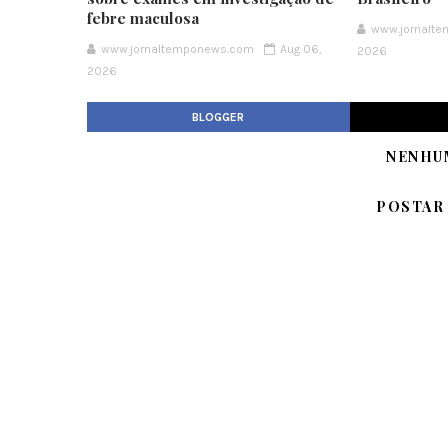
febre maculosa
www.jornalt
www.jornaltemponews.com
Aug 06,
2026
2026
BLOGGER
NENHU
POSTAR