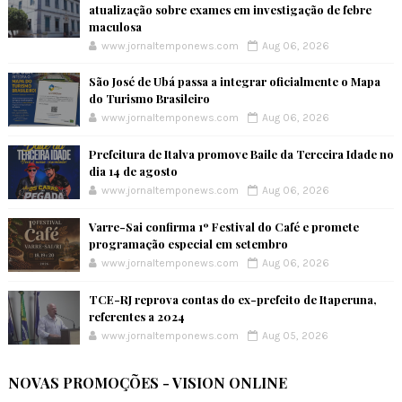
atualização sobre exames em investigação de febre
maculosa
www.jornaltemponews.com
Aug 06, 2026
São José de Ubá passa a integrar oficialmente o Mapa
do Turismo Brasileiro
www.jornaltemponews.com
Aug 06, 2026
Prefeitura de Italva promove Baile da Terceira Idade no
dia 14 de agosto
www.jornaltemponews.com
Aug 06, 2026
Varre-Sai confirma 1º Festival do Café e promete
programação especial em setembro
www.jornaltemponews.com
Aug 06, 2026
TCE-RJ reprova contas do ex-prefeito de Itaperuna,
referentes a 2024
www.jornaltemponews.com
Aug 05, 2026
NOVAS PROMOÇÕES - VISION ONLINE