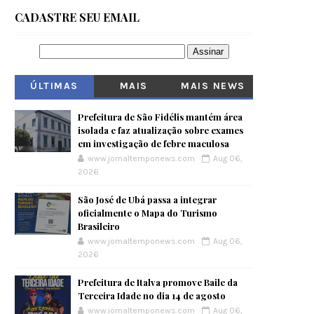
CADASTRE SEU EMAIL
ÚLTIMAS
MAIS
MAIS NEWS
VISITADOS
Prefeitura de São Fidélis mantém área
isolada e faz atualização sobre exames
em investigação de febre maculosa
www.jornaltemponews.com
Aug 06,
2026
São José de Ubá passa a integrar
oficialmente o Mapa do Turismo
Brasileiro
www.jornaltemponews.com
Aug 06,
2026
Prefeitura de Italva promove Baile da
Terceira Idade no dia 14 de agosto
www.jornaltemponews.com
Aug 06,