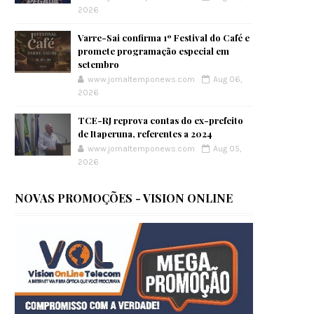
2026
Varre-Sai confirma 1º Festival do Café e
promete programação especial em
setembro
www.jornaltemponews.com
Aug 06,
2026
TCE-RJ reprova contas do ex-prefeito
de Itaperuna, referentes a 2024
www.jornaltemponews.com
Aug 05,
2026
NOVAS PROMOÇÕES - VISION ONLINE