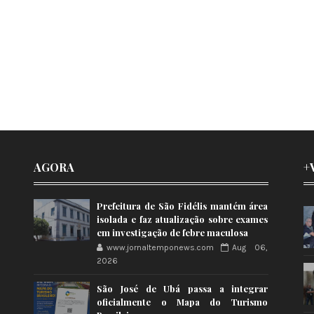
AGORA
+
Prefeitura de São Fidélis mantém área
isolada e faz atualização sobre exames
em investigação de febre maculosa
www.jornaltemponews.com
Aug 06,
2026
São José de Ubá passa a integrar
oficialmente o Mapa do Turismo