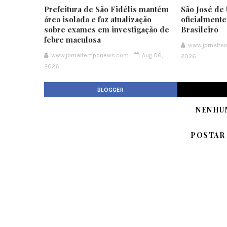
Prefeitura de São Fidélis mantém
São José de 
área isolada e faz atualização
oficialment
sobre exames em investigação de
Brasileiro
febre maculosa
www.jornalt
www.jornaltemponews.com
Aug 06,
2026
2026
BLOGGER
NENHU
POSTAR