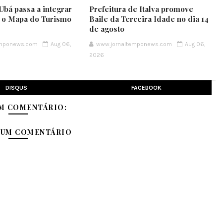
Ubá passa a integrar
Prefeitura de Italva promove
e o Mapa do Turismo
Baile da Terceira Idade no dia 14
de agosto
emponews.com
Aug 06,
www.jornaltemponews.com
Aug 06,
2026
DISQUS
FACEBOOK
M COMENTÁRIO:
 UM COMENTÁRIO