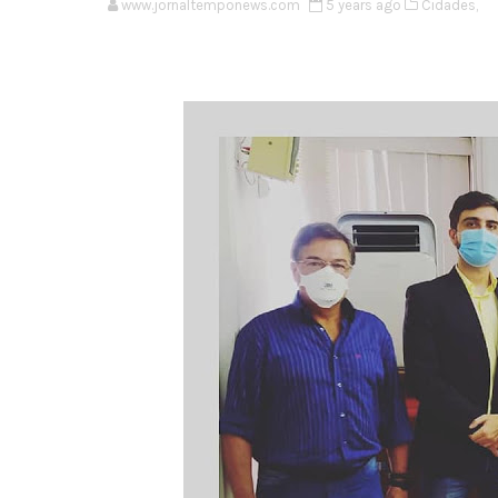
www.jornaltemponews.com
5 years ago
Cidades,