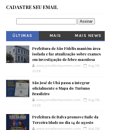
CADASTRE SEU EMAIL
ÚLTIMAS
MAIS
MAIS NEWS
VISITADOS
Prefeitura de São Fidélis mantém área
isolada e faz atualização sobre exames
em investigação de febre maculosa
www.jornaltemponews.com
Aug 06,
2026
São José de Ubá passa a integrar
oficialmente o Mapa do Turismo
Brasileiro
www.jornaltemponews.com
Aug 06,
2026
Prefeitura de Italva promove Baile da
Terceira Idade no dia 14 de agosto
www.jornaltemponews.com
Aug 06,