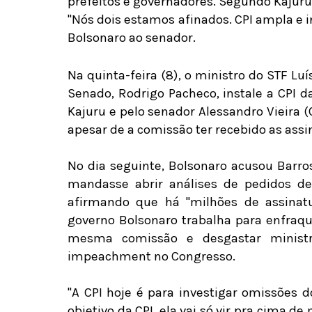
prefeitos e governadores. Segundo Kajuru,
"Nós dois estamos afinados. CPI ampla e i
Bolsonaro ao senador.
Na quinta-feira (8), o ministro do STF L
Senado, Rodrigo Pacheco, instale a CPI 
Kajuru e pelo senador Alessandro Vieira (
apesar de a comissão ter recebido as assi
No dia seguinte, Bolsonaro acusou Barros
mandasse abrir análises de pedidos d
afirmando que há "milhões de assinatu
governo Bolsonaro trabalha para enfraque
mesma comissão e desgastar minist
impeachment no Congresso.
"A CPI hoje é para investigar omissões 
objetivo da CPI, ela vai só vir pra cima