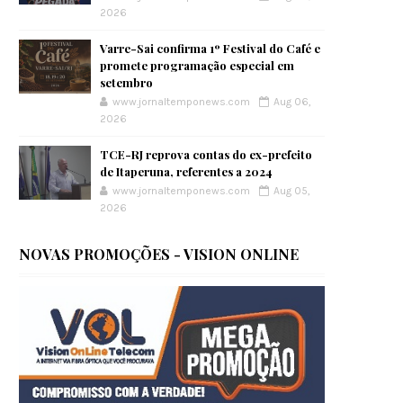
2026
Varre-Sai confirma 1º Festival do Café e
promete programação especial em
setembro
www.jornaltemponews.com
Aug 06,
2026
TCE-RJ reprova contas do ex-prefeito
de Itaperuna, referentes a 2024
www.jornaltemponews.com
Aug 05,
2026
NOVAS PROMOÇÕES - VISION ONLINE