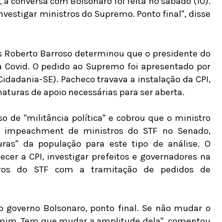
 a conversa com Bolsonaro foi feita no sábado (10).
nvestigar ministros do Supremo. Ponto final", disse
uís Roberto Barroso determinou que o presidente do
da Covid. O pedido ao Supremo foi apresentado por
Cidadania-SE). Pacheco travava a instalação da CPI,
naturas de apoio necessárias para ser aberta.
o de "militância política" e cobrou que o ministro
e impeachment de ministros do STF no Senado,
ras" da população para este tipo de análise. O
cer a CPI, investigar prefeitos e governadores na
ros do STF com a tramitação de pedidos de
do governo Bolsonaro, ponto final. Se não mudar o
 de mim. Tem que mudar a amplitude dela", comentou