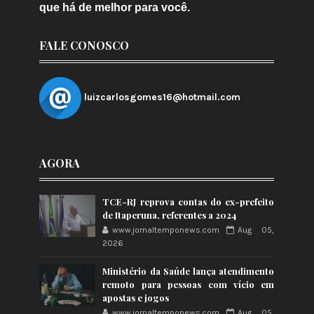
que há de melhor para você.
FALE CONOSCO
luizcarlosgomes16@hotmail.com
AGORA
TCE-RJ reprova contas do ex-prefeito
de Itaperuna, referentes a 2024
www.jornaltemponews.com
Aug 05,
2026
Ministério da Saúde lança atendimento
remoto para pessoas com vício em
apostas e jogos
www.jornaltemponews.com
Aug 05,