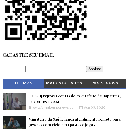
CADASTRE SEU EMAIL
ÚLTIMAS
MAIS VISITADOS
MAIS NEWS
TCE-RJ reprova contas do ex-prefeito de Itaperuna,
referentes a 2024
www.jornaltemponews.com
Aug 05, 2026
Ministério da Saúde lança atendimento remoto para
pessoas com vício em apostas e jogos