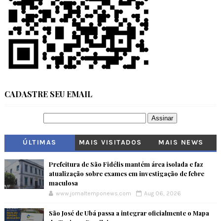
CADASTRE SEU EMAIL
ÚLTIMAS
MAIS VISITADOS
MAIS NEWS
Prefeitura de São Fidélis mantém área isolada e faz
atualização sobre exames em investigação de febre
maculosa
www.jornaltemponews.com
Aug 06, 2026
São José de Ubá passa a integrar oficialmente o Mapa