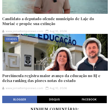
Candidato a deputado ofende município de Laje do
Muriaé e propõe sua extinção
www.jornaltemponews.com
Aug 10, 2026
CIDADES
Porciúncula registra maior avanço da educação no RJ e
deixa ranking das piores notas do estado
www.jornaltemponews.com
Aug 10, 2026
BLOGGER
DISQUS
FACEBOOK
NENHUM COMENTÁRIO: