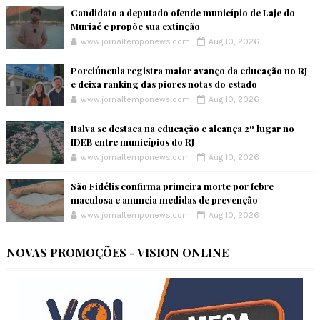
Candidato a deputado ofende município de Laje do
Muriaé e propõe sua extinção
www.jornaltemponews.com
Aug 10, 2026
Porciúncula registra maior avanço da educação no RJ
e deixa ranking das piores notas do estado
www.jornaltemponews.com
Aug 10, 2026
Italva se destaca na educação e alcança 2º lugar no
IDEB entre municípios do RJ
www.jornaltemponews.com
Aug 10, 2026
São Fidélis confirma primeira morte por febre
maculosa e anuncia medidas de prevenção
www.jornaltemponews.com
Aug 10, 2026
NOVAS PROMOÇÕES - VISION ONLINE