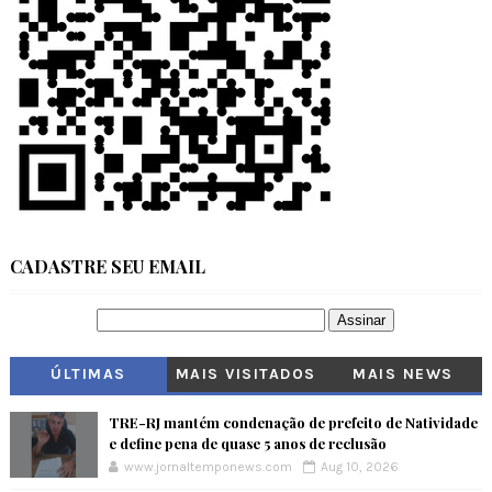
CADASTRE SEU EMAIL
ÚLTIMAS
MAIS VISITADOS
MAIS NEWS
TRE-RJ mantém condenação de prefeito de Natividade
e define pena de quase 5 anos de reclusão
www.jornaltemponews.com
Aug 10, 2026