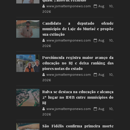
www.jornaltemponews.com
Aug 10,
2026
Candidato a deputado ofende
município de Laje do Muriaé e propõe
sua extinção
www.jornaltemponews.com
Aug 10,
2026
Porciúncula registra maior avanço da
educação no RJ e deixa ranking das
piores notas do estado
www.jornaltemponews.com
Aug 10,
2026
Italva se destaca na educação e alcança
2º lugar no IDEB entre municípios do
RJ
www.jornaltemponews.com
Aug 10,
2026
São Fidélis confirma primeira morte