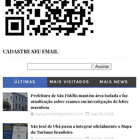
CADASTRE SEU EMAIL
ÚLTIMAS
MAIS VISITADOS
MAIS NEWS
Prefeitura de São Fidélis mantém área isolada e faz
atualização sobre exames em investigação de febre
maculosa
www.jornaltemponews.com
Aug 06, 2026
São José de Ubá passa a integrar oficialmente o Mapa
do Turismo Brasileiro
www.jornaltemponews.com
Aug 06, 2026