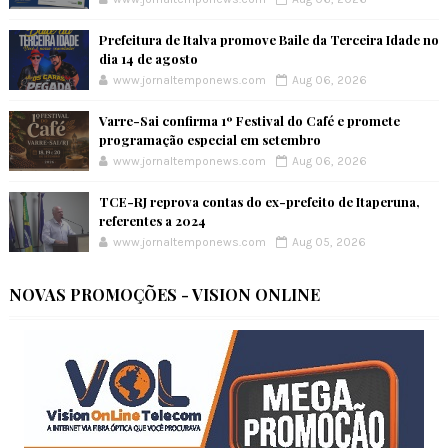
Prefeitura de Italva promove Baile da Terceira Idade no
dia 14 de agosto
www.jornaltemponews.com
Aug 06, 2026
Varre-Sai confirma 1º Festival do Café e promete
programação especial em setembro
www.jornaltemponews.com
Aug 06, 2026
TCE-RJ reprova contas do ex-prefeito de Itaperuna,
referentes a 2024
www.jornaltemponews.com
Aug 05, 2026
NOVAS PROMOÇÕES - VISION ONLINE