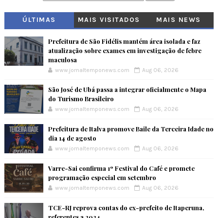
ÚLTIMAS
MAIS VISITADOS
MAIS NEWS
Prefeitura de São Fidélis mantém área isolada e faz
atualização sobre exames em investigação de febre
maculosa
www.jornaltemponews.com
Aug 06, 2026
São José de Ubá passa a integrar oficialmente o Mapa
do Turismo Brasileiro
www.jornaltemponews.com
Aug 06, 2026
Prefeitura de Italva promove Baile da Terceira Idade no
dia 14 de agosto
www.jornaltemponews.com
Aug 06, 2026
Varre-Sai confirma 1º Festival do Café e promete
programação especial em setembro
www.jornaltemponews.com
Aug 06, 2026
TCE-RJ reprova contas do ex-prefeito de Itaperuna,
referentes a 2024