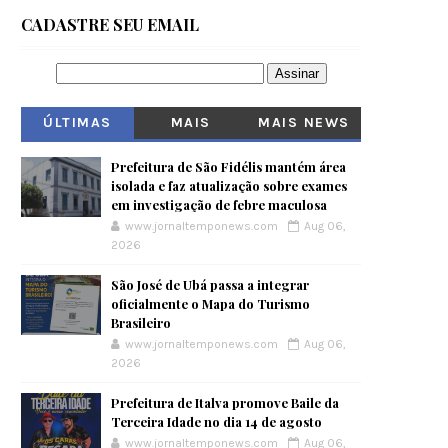
CADASTRE SEU EMAIL
ÚLTIMAS
MAIS
MAIS NEWS
VISITADOS
Prefeitura de São Fidélis mantém área
isolada e faz atualização sobre exames
em investigação de febre maculosa
www.jornaltemponews.com
Aug 06,
2026
São José de Ubá passa a integrar
oficialmente o Mapa do Turismo
Brasileiro
www.jornaltemponews.com
Aug 06,
2026
Prefeitura de Italva promove Baile da
Terceira Idade no dia 14 de agosto
www.jornaltemponews.com
Aug 06,