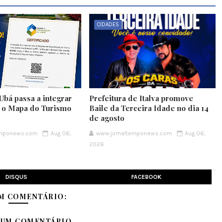
CIDADES
Ubá passa a integrar
Prefeitura de Italva promove
e o Mapa do Turismo
Baile da Terceira Idade no dia 14
de agosto
emponews.com
Aug 06,
www.jornaltemponews.com
Aug 06,
2026
DISQUS
FACEBOOK
M COMENTÁRIO:
 UM COMENTÁRIO