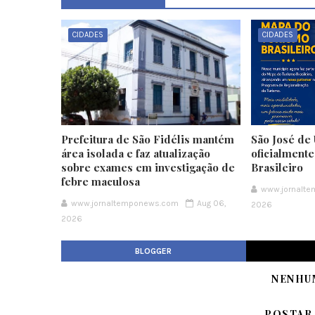
CIDADES
CIDADES
Prefeitura de São Fidélis mantém
São José de 
área isolada e faz atualização
oficialment
sobre exames em investigação de
Brasileiro
febre maculosa
www.jornalt
www.jornaltemponews.com
Aug 06,
2026
2026
BLOGGER
NENHU
POSTAR