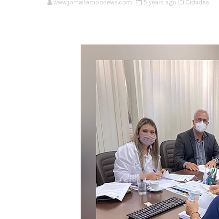
www.jornaltemponews.com
5 years ago
Cidades,