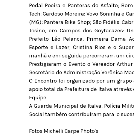
Pedal Poeira e Panteras do Asfalto;
Bom 
Tech; C
ardoso Moreira: Vovo Soninha e C
(MG): Pantera Bike Shop;
São Fidélis: Cabr
Josino, em Campos dos Goytacazes: Un
Prefeito Léo Pelanca, Primeira Dama Ad
Esporte e Lazer, Cristina Rios e o Sup
manhã e em seguida percorreram um circu
Prestigiaram o Evento o Vereador Arthu
Secretária de Administração Verônica Mad
O Encontro foi organizado por um grupo de
apoio total da Prefeitura de Italva através
Equipe.
A Guarda Municipal de Italva, Polícia Mili
Social também contribuíram para o suces
Fotos Michelli Carpe Photo's