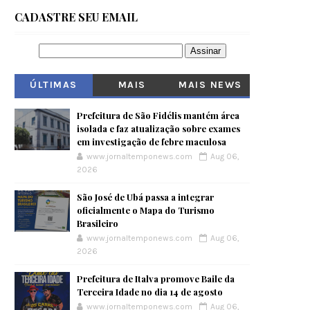
CADASTRE SEU EMAIL
ÚLTIMAS
MAIS
MAIS NEWS
VISITADOS
Prefeitura de São Fidélis mantém área
isolada e faz atualização sobre exames
em investigação de febre maculosa
www.jornaltemponews.com
Aug 06,
2026
São José de Ubá passa a integrar
oficialmente o Mapa do Turismo
Brasileiro
www.jornaltemponews.com
Aug 06,
2026
Prefeitura de Italva promove Baile da
Terceira Idade no dia 14 de agosto
www.jornaltemponews.com
Aug 06,