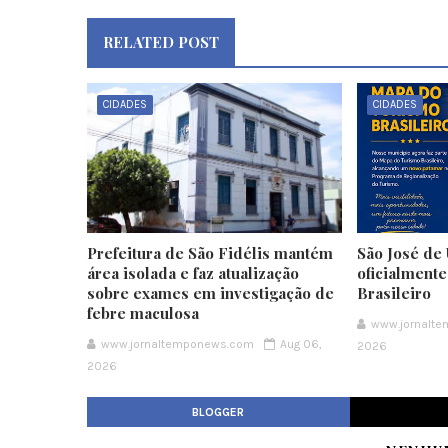
RELATED POST
CIDADES
CIDADES
Prefeitura de São Fidélis mantém
São José de 
área isolada e faz atualização
oficialment
sobre exames em investigação de
Brasileiro
febre maculosa
www.jornalt
www.jornaltemponews.com
Aug 06,
2026
2026
BLOGGER