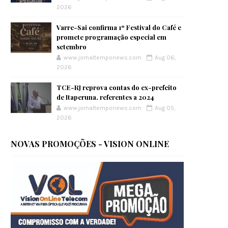
2026
Varre-Sai confirma 1º Festival do Café e
promete programação especial em
setembro
www.jornaltemponews.com
Aug 06,
2026
TCE-RJ reprova contas do ex-prefeito
de Itaperuna, referentes a 2024
www.jornaltemponews.com
Aug 05,
2026
NOVAS PROMOÇÕES - VISION ONLINE