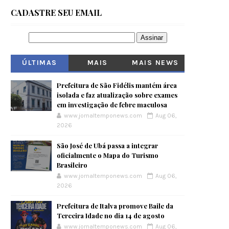
CADASTRE SEU EMAIL
ÚLTIMAS
MAIS
MAIS NEWS
VISITADOS
Prefeitura de São Fidélis mantém área
isolada e faz atualização sobre exames
em investigação de febre maculosa
www.jornaltemponews.com
Aug 06,
2026
São José de Ubá passa a integrar
oficialmente o Mapa do Turismo
Brasileiro
www.jornaltemponews.com
Aug 06,
2026
Prefeitura de Italva promove Baile da
Terceira Idade no dia 14 de agosto
www.jornaltemponews.com
Aug 06,