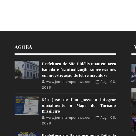
AGORA
+
Prefeitura de São Fidélis mantém área
isolada e faz atualização sobre exames
em investigação de febre maculosa
www.jornaltemponews.com
Aug 06,
2026
São José de Ubá passa a integrar
oficialmente o Mapa do Turismo
Brasileiro
www.jornaltemponews.com
Aug 06,
2026
Prefeitura de Italva promove Baile da