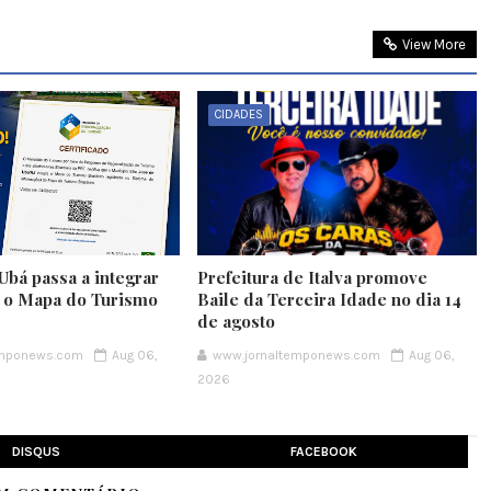
View More
CIDADES
Ubá passa a integrar
Prefeitura de Italva promove
e o Mapa do Turismo
Baile da Terceira Idade no dia 14
de agosto
emponews.com
Aug 06,
www.jornaltemponews.com
Aug 06,
2026
DISQUS
FACEBOOK