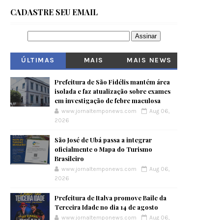
CADASTRE SEU EMAIL
ÚLTIMAS
MAIS
MAIS NEWS
VISITADOS
Prefeitura de São Fidélis mantém área
isolada e faz atualização sobre exames
em investigação de febre maculosa
www.jornaltemponews.com
Aug 06,
2026
São José de Ubá passa a integrar
oficialmente o Mapa do Turismo
Brasileiro
www.jornaltemponews.com
Aug 06,
2026
Prefeitura de Italva promove Baile da
Terceira Idade no dia 14 de agosto
www.jornaltemponews.com
Aug 06,