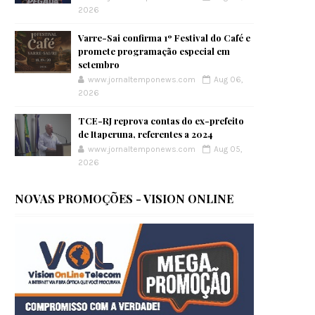
2026
Varre-Sai confirma 1º Festival do Café e
promete programação especial em
setembro
www.jornaltemponews.com
Aug 06,
2026
TCE-RJ reprova contas do ex-prefeito
de Itaperuna, referentes a 2024
www.jornaltemponews.com
Aug 05,
2026
NOVAS PROMOÇÕES - VISION ONLINE