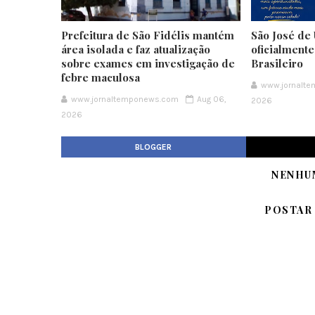
Prefeitura de São Fidélis mantém
São José de 
área isolada e faz atualização
oficialment
sobre exames em investigação de
Brasileiro
febre maculosa
www.jornalt
www.jornaltemponews.com
Aug 06,
2026
2026
BLOGGER
NENHU
POSTAR