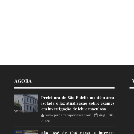
AGORA
+
Prefeitura de São Fidélis mantém área
isolada e faz atualização sobre exames
em investigação de febre maculosa
www.jornaltemponews.com
Aug 06,
2026
São José de Ubá passa a integrar