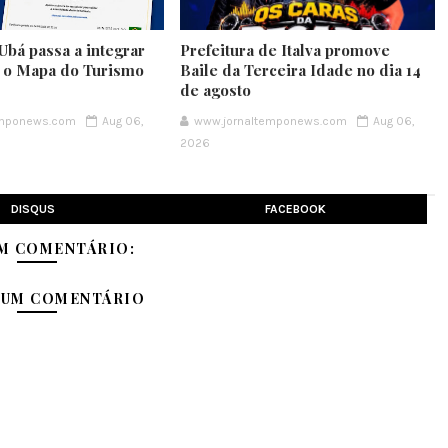
Ubá passa a integrar
Prefeitura de Italva promove
e o Mapa do Turismo
Baile da Terceira Idade no dia 14
de agosto
emponews.com
Aug 06,
www.jornaltemponews.com
Aug 06,
2026
DISQUS
FACEBOOK
M COMENTÁRIO:
 UM COMENTÁRIO