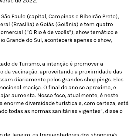
verão de 2022.
 São Paulo (capital, Campinas e Ribeirão Preto),
eral (Brasília) e Goiás (Goiânia) e tem quatro
omercial (“O Rio é de vocês”), show temático e
io Grande do Sul, acontecerá apenas o show,
tado de Turismo, a intenção é promover a
o da vacinação, aproveitando a proximidade das
passam diariamente pelos grandes shoppings. Eles
ocional maciça. O final do ano se aproxima, e
iajar aumenta. Nosso foco, atualmente, é neste
a enorme diversidade turística e, com certeza, está
ndo todas as normas sanitárias vigentes”, disse o
io de Janeiro, os frequentadores dos shoppings