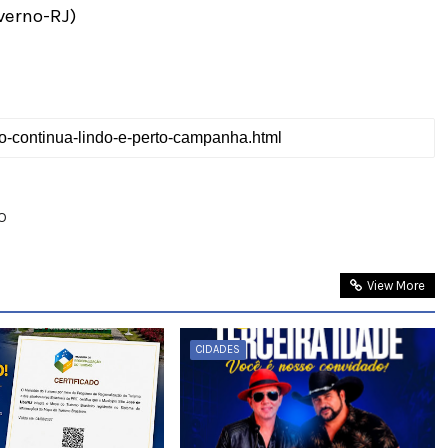
verno-RJ)
O
View More
CIDADES