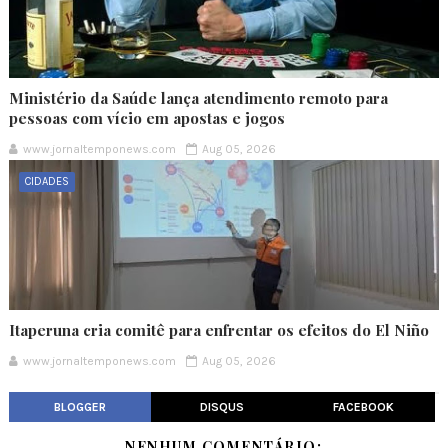
Ministério da Saúde lança atendimento remoto para
pessoas com vício em apostas e jogos
www.jornaltemponews.com
Aug 05, 2026
CIDADES
Itaperuna cria comitê para enfrentar os efeitos do El Niño
www.jornaltemponews.com
Aug 05, 2026
BLOGGER
DISQUS
FACEBOOK
NENHUM COMENTÁRIO: