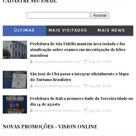
CADASTRE SEU EMAIL
ÚLTIMAS
MAIS VISITADOS
MAIS NEWS
Prefeitura de São Fidélis mantém área isolada e faz
atualização sobre exames em investigação de febre
maculosa
www.jornaltemponews.com
Aug 06, 2026
São José de Ubá passa a integrar oficialmente o Mapa
do Turismo Brasileiro
www.jornaltemponews.com
Aug 06, 2026
Prefeitura de Italva promove Baile da Terceira Idade no
dia 14 de agosto
www.jornaltemponews.com
Aug 06, 2026
NOVAS PROMOÇÕES - VISION ONLINE