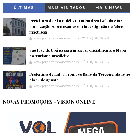
ÚLTIMAS
MAIS VISITADOS
MAIS NEWS
Prefeitura de São Fidélis mantém área isolada e faz
atualização sobre exames em investigação de febre
maculosa
www.jornaltemponews.com
Aug 06, 2026
São José de Ubá passa a integrar oficialmente o Mapa
do Turismo Brasileiro
www.jornaltemponews.com
Aug 06, 2026
Prefeitura de Italva promove Baile da Terceira Idade no
dia 14 de agosto
www.jornaltemponews.com
Aug 06, 2026
NOVAS PROMOÇÕES - VISION ONLINE