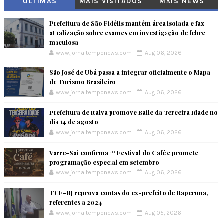
ÚLTIMAS
MAIS VISITADOS
MAIS NEWS
Prefeitura de São Fidélis mantém área isolada e faz
atualização sobre exames em investigação de febre
maculosa
www.jornaltemponews.com
Aug 06, 2026
São José de Ubá passa a integrar oficialmente o Mapa
do Turismo Brasileiro
www.jornaltemponews.com
Aug 06, 2026
Prefeitura de Italva promove Baile da Terceira Idade no
dia 14 de agosto
www.jornaltemponews.com
Aug 06, 2026
Varre-Sai confirma 1º Festival do Café e promete
programação especial em setembro
www.jornaltemponews.com
Aug 06, 2026
TCE-RJ reprova contas do ex-prefeito de Itaperuna,
referentes a 2024
www.jornaltemponews.com
Aug 05, 2026