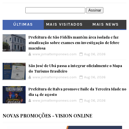
ÚLTIMAS
MAIS VISITADOS
MAIS NEWS
Prefeitura de São Fidélis mantém área isolada e faz
atualização sobre exames em investigação de febre
maculosa
www.jornaltemponews.com
Aug 06, 2026
São José de Ubá passa a integrar oficialmente o Mapa
do Turismo Brasileiro
www.jornaltemponews.com
Aug 06, 2026
Prefeitura de Italva promove Baile da Terceira Idade no
dia 14 de agosto
www.jornaltemponews.com
Aug 06, 2026
NOVAS PROMOÇÕES - VISION ONLINE