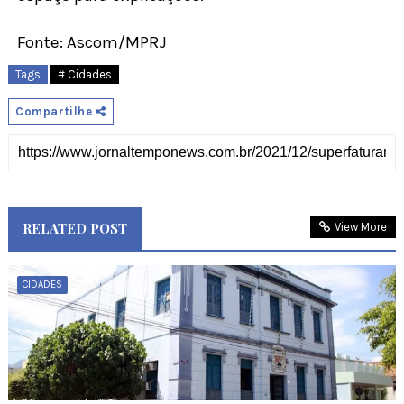
Fonte: Ascom/MPRJ
Tags
# Cidades
Compartilhe
RELATED POST
View More
CIDADES