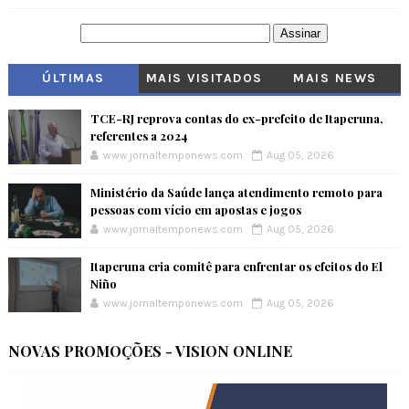
ÚLTIMAS
MAIS VISITADOS
MAIS NEWS
TCE-RJ reprova contas do ex-prefeito de Itaperuna,
referentes a 2024
www.jornaltemponews.com
Aug 05, 2026
Ministério da Saúde lança atendimento remoto para
pessoas com vício em apostas e jogos
www.jornaltemponews.com
Aug 05, 2026
Itaperuna cria comitê para enfrentar os efeitos do El
Niño
www.jornaltemponews.com
Aug 05, 2026
NOVAS PROMOÇÕES - VISION ONLINE