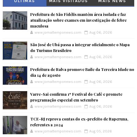
ÚLTIMAS
MAIS VISITADOS
MAIS NEWS
Prefeitura de São Fidélis mantém área isolada e faz
atualização sobre exames em investigação de febre
maculosa
www.jornaltemponews.com
Aug 06, 2026
São José de Ubá passa a integrar oficialmente o Mapa
do Turismo Brasileiro
www.jornaltemponews.com
Aug 06, 2026
Prefeitura de Italva promove Baile da Terceira Idade no
dia 14 de agosto
www.jornaltemponews.com
Aug 06, 2026
Varre-Sai confirma 1º Festival do Café e promete
programação especial em setembro
www.jornaltemponews.com
Aug 06, 2026
TCE-RJ reprova contas do ex-prefeito de Itaperuna,
referentes a 2024
www.jornaltemponews.com
Aug 05, 2026