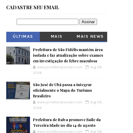
CADASTRE SEU EMAIL
ÚLTIMAS
MAIS
MAIS NEWS
VISITADOS
Prefeitura de São Fidélis mantém área
isolada e faz atualização sobre exames
em investigação de febre maculosa
www.jornaltemponews.com
Aug 06,
2026
São José de Ubá passa a integrar
oficialmente o Mapa do Turismo
Brasileiro
www.jornaltemponews.com
Aug 06,
2026
Prefeitura de Italva promove Baile da
Terceira Idade no dia 14 de agosto
www.jornaltemponews.com
Aug 06,