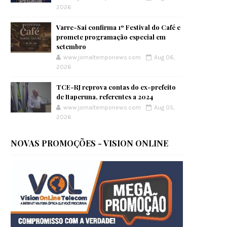
2026
Varre-Sai confirma 1º Festival do Café e
promete programação especial em
setembro
www.jornaltemponews.com
Aug 06,
2026
TCE-RJ reprova contas do ex-prefeito
de Itaperuna, referentes a 2024
www.jornaltemponews.com
Aug 05,
2026
NOVAS PROMOÇÕES - VISION ONLINE