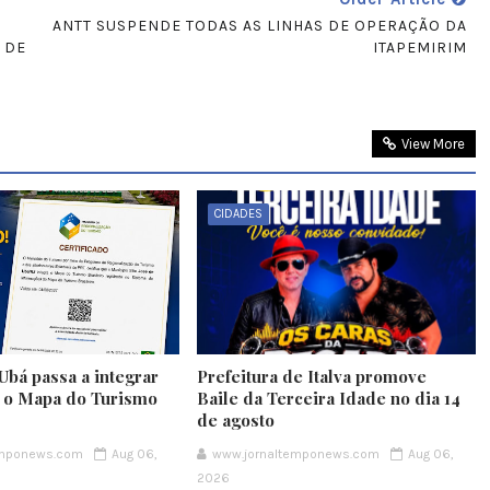
ANTT SUSPENDE TODAS AS LINHAS DE OPERAÇÃO DA
 DE
ITAPEMIRIM
View More
CIDADES
Ubá passa a integrar
Prefeitura de Italva promove
e o Mapa do Turismo
Baile da Terceira Idade no dia 14
de agosto
emponews.com
Aug 06,
www.jornaltemponews.com
Aug 06,
2026