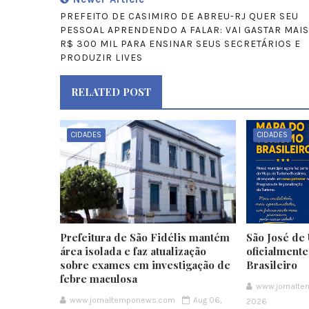
PREFEITO DE CASIMIRO DE ABREU-RJ QUER SEU
PESSOAL APRENDENDO A FALAR: VAI GASTAR MAIS
R$ 300 MIL PARA ENSINAR SEUS SECRETÁRIOS E
PRODUZIR LIVES
RELATED POST
CIDADES
CIDADES
Prefeitura de São Fidélis mantém
São José de 
área isolada e faz atualização
oficialment
sobre exames em investigação de
Brasileiro
febre maculosa
www.jornalt
www.jornaltemponews.com
Aug 06,
2026