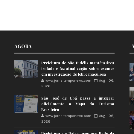
AGORA
+
Prefeitura de São Fidélis mantém área
isolada e faz atualização sobre exames
em investigação de febre maculosa
www.jornaltemponews.com
Aug 06,
2026
São José de Ubá passa a integrar
oficialmente o Mapa do Turismo
Brasileiro
www.jornaltemponews.com
Aug 06,
2026
Prefeitura de Italva promove Baile da