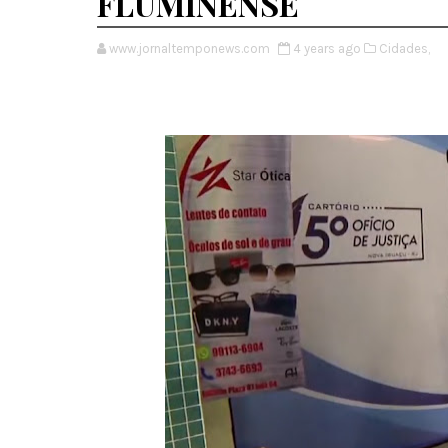
FLUMINENSE
www.jornaltemponews.com
4 years ago
Cidades,