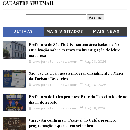
CADASTRE SEU EMAIL
ÚLTIMAS
MAIS VISITADOS
MAIS NEWS
Prefeitura de São Fidélis mantém área isolada e faz
atualização sobre exames em investigação de febre
maculosa
www.jornaltemponews.com
Aug 06, 2026
São José de Ubá passa a integrar oficialmente o Mapa
do Turismo Brasileiro
www.jornaltemponews.com
Aug 06, 2026
Prefeitura de Italva promove Baile da Terceira Idade no
dia 14 de agosto
www.jornaltemponews.com
Aug 06, 2026
Varre-Sai confirma 1º Festival do Café e promete
programação especial em setembro