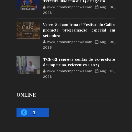
Terceira Idade no dia 14 de agosto
www.jornaltemponews.com
Aug 06,
2026
Varre-Sai confirma 1º Festival do Café e
promete programação especial em
setembro
www.jornaltemponews.com
Aug 06,
2026
TCE-RJ reprova contas do ex-prefeito
de Itaperuna, referentes a 2024
www.jornaltemponews.com
Aug 05,
2026
ONLINE
1