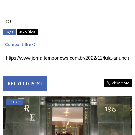
G1
Tags
# Política
Compartilhe
RELATED POST
View More
CIDADES