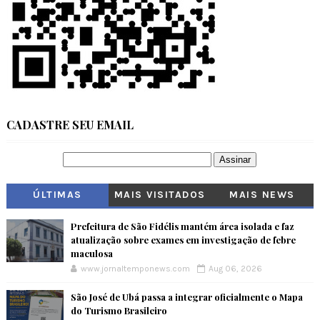
CADASTRE SEU EMAIL
ÚLTIMAS
MAIS VISITADOS
MAIS NEWS
Prefeitura de São Fidélis mantém área isolada e faz
atualização sobre exames em investigação de febre
maculosa
www.jornaltemponews.com
Aug 06, 2026
São José de Ubá passa a integrar oficialmente o Mapa
do Turismo Brasileiro