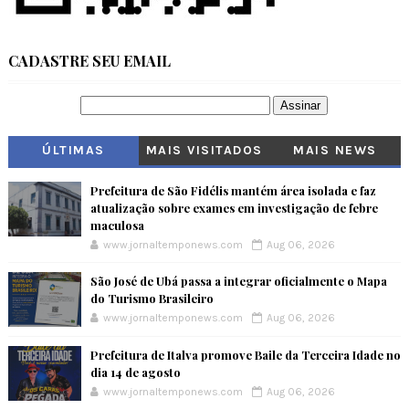
CADASTRE SEU EMAIL
ÚLTIMAS
MAIS VISITADOS
MAIS NEWS
Prefeitura de São Fidélis mantém área isolada e faz
atualização sobre exames em investigação de febre
maculosa
www.jornaltemponews.com
Aug 06, 2026
São José de Ubá passa a integrar oficialmente o Mapa
do Turismo Brasileiro
www.jornaltemponews.com
Aug 06, 2026
Prefeitura de Italva promove Baile da Terceira Idade no
dia 14 de agosto
www.jornaltemponews.com
Aug 06, 2026