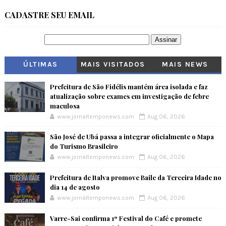
CADASTRE SEU EMAIL
ÚLTIMAS
MAIS VISITADOS
MAIS NEWS
Prefeitura de São Fidélis mantém área isolada e faz
atualização sobre exames em investigação de febre
maculosa
www.jornaltemponews.com
Aug 06, 2026
São José de Ubá passa a integrar oficialmente o Mapa
do Turismo Brasileiro
www.jornaltemponews.com
Aug 06, 2026
Prefeitura de Italva promove Baile da Terceira Idade no
dia 14 de agosto
www.jornaltemponews.com
Aug 06, 2026
Varre-Sai confirma 1º Festival do Café e promete