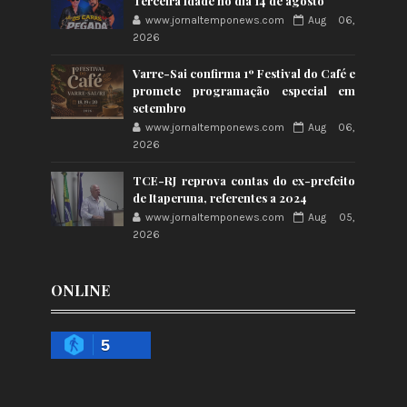
Terceira Idade no dia 14 de agosto
www.jornaltemponews.com
Aug 06,
2026
Varre-Sai confirma 1º Festival do Café e
promete programação especial em
setembro
www.jornaltemponews.com
Aug 06,
2026
TCE-RJ reprova contas do ex-prefeito
de Itaperuna, referentes a 2024
www.jornaltemponews.com
Aug 05,
2026
ONLINE
5