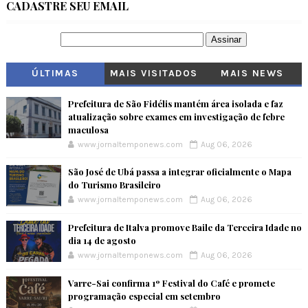
CADASTRE SEU EMAIL
ÚLTIMAS
MAIS VISITADOS
MAIS NEWS
Prefeitura de São Fidélis mantém área isolada e faz
atualização sobre exames em investigação de febre
maculosa
www.jornaltemponews.com
Aug 06, 2026
São José de Ubá passa a integrar oficialmente o Mapa
do Turismo Brasileiro
www.jornaltemponews.com
Aug 06, 2026
Prefeitura de Italva promove Baile da Terceira Idade no
dia 14 de agosto
www.jornaltemponews.com
Aug 06, 2026
Varre-Sai confirma 1º Festival do Café e promete
programação especial em setembro