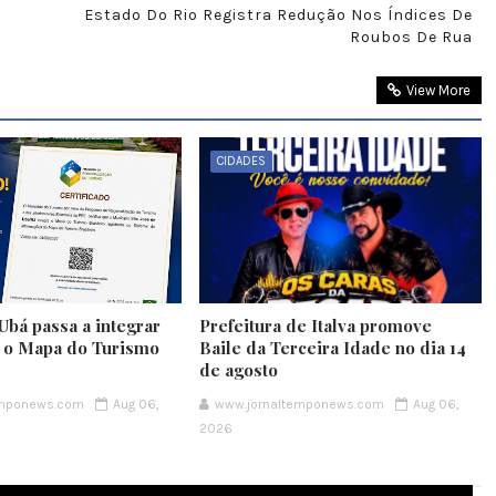
Estado Do Rio Registra Redução Nos Índices De
Roubos De Rua
View More
CIDADES
Ubá passa a integrar
Prefeitura de Italva promove
e o Mapa do Turismo
Baile da Terceira Idade no dia 14
de agosto
emponews.com
Aug 06,
www.jornaltemponews.com
Aug 06,
2026