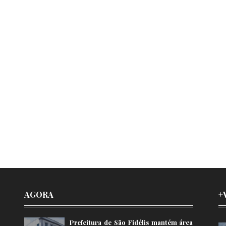
AGORA
+
Prefeitura de São Fidélis mantém área