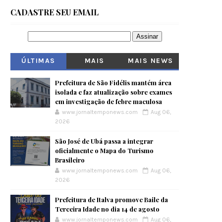
CADASTRE SEU EMAIL
ÚLTIMAS
MAIS
MAIS NEWS
VISITADOS
Prefeitura de São Fidélis mantém área
isolada e faz atualização sobre exames
em investigação de febre maculosa
www.jornaltemponews.com
Aug 06,
2026
São José de Ubá passa a integrar
oficialmente o Mapa do Turismo
Brasileiro
www.jornaltemponews.com
Aug 06,
2026
Prefeitura de Italva promove Baile da
Terceira Idade no dia 14 de agosto
www.jornaltemponews.com
Aug 06,