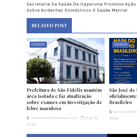
Secretaria De Saúde De Itaperuna Promove Ação
Sobre Acidentes Domésticos E Saúde Mental
RELATED POST
CIDADES
CIDADES
Prefeitura de São Fidélis mantém
São José de 
área isolada e faz atualização
oficialment
sobre exames em investigação de
Brasileiro
febre maculosa
www.jornalt
www.jornaltemponews.com
Aug 06,
2026
2026