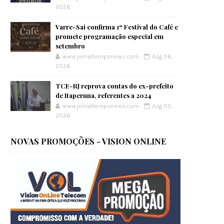
2026
Varre-Sai confirma 1º Festival do Café e
promete programação especial em
setembro
www.jornaltemponews.com
Aug 06,
2026
TCE-RJ reprova contas do ex-prefeito
de Itaperuna, referentes a 2024
www.jornaltemponews.com
Aug 05,
2026
NOVAS PROMOÇÕES - VISION ONLINE