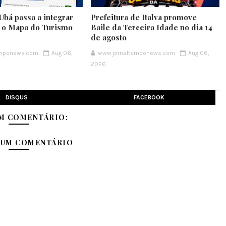
Ubá passa a integrar
Prefeitura de Italva promove
e o Mapa do Turismo
Baile da Terceira Idade no dia 14
de agosto
emponews.com
Aug 06,
www.jornaltemponews.com
Aug 06,
2026
DISQUS
FACEBOOK
M COMENTÁRIO:
 UM COMENTÁRIO