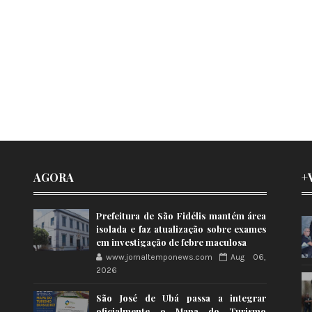
AGORA
+
Prefeitura de São Fidélis mantém área
isolada e faz atualização sobre exames
em investigação de febre maculosa
www.jornaltemponews.com
Aug 06,
2026
São José de Ubá passa a integrar
oficialmente o Mapa do Turismo