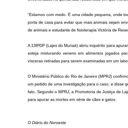
“Estamos com medo. É uma cidade pequena, onde to
porta de casa para evitar que mais animais sejam env
de animais e estudante de fisioterapia Victória de Res
A 138ªDP (Lajes do Muriaé) abriu inquérito para apura
esteja misturando veneno em alimentos jogados pa
vísceras retiradas para serem examinadas em um labor
O Ministério Público do Rio de Janeiro (MPRJ) confir
um pedido de uma investigação para o caso, e disse q
fato. Segundo o MPRJ, a Promotoria de Justiça de Laje
para apurar as mortes em série de cães e gatos.
O Diário do Noroeste