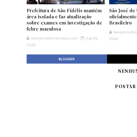
Prefeitura de São Fidélis mantém
São José de 
área isolada e faz atualização
oficialment
sobre exames em investigação de
Brasileiro
febre maculosa
www.jornalt
www.jornaltemponews.com
Aug 06,
2026
2026
BLOGGER
NENHU
POSTAR