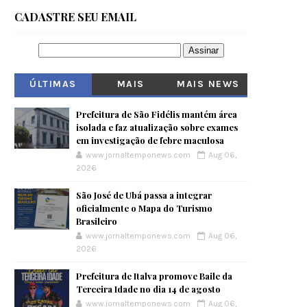
CADASTRE SEU EMAIL
ÚLTIMAS
MAIS
MAIS NEWS
VISITADOS
Prefeitura de São Fidélis mantém área
isolada e faz atualização sobre exames
em investigação de febre maculosa
www.jornaltemponews.com
Aug 06,
2026
São José de Ubá passa a integrar
oficialmente o Mapa do Turismo
Brasileiro
www.jornaltemponews.com
Aug 06,
2026
Prefeitura de Italva promove Baile da
Terceira Idade no dia 14 de agosto
www.jornaltemponews.com
Aug 06,