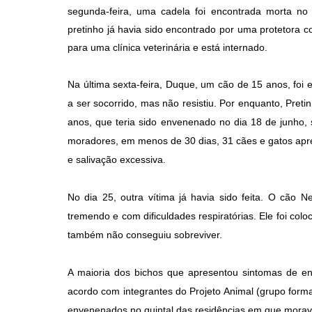
segunda-feira, uma cadela foi encontrada morta no
pretinho já havia sido encontrado por uma protetora c
para uma clínica veterinária e está internado.
Na última sexta-feira, Duque, um cão de 15 anos, foi
a ser socorrido, mas não resistiu. Por enquanto, Preti
anos, que teria sido envenenado no dia 18 de junho,
moradores, em menos de 30 dias, 31 cães e gatos ap
e salivação excessiva.
No dia 25, outra vítima já havia sido feita. O cão 
tremendo e com dificuldades respiratórias. Ele foi co
também não conseguiu sobreviver.
A maioria dos bichos que apresentou sintomas de en
acordo com integrantes do Projeto Animal (grupo forma
envenenados no quintal das residências em que mora