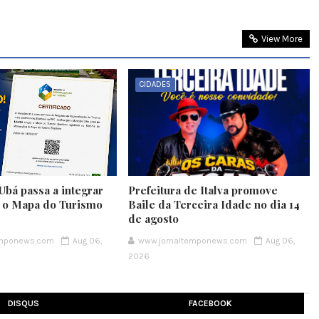
View More
CIDADES
Ubá passa a integrar
Prefeitura de Italva promove
e o Mapa do Turismo
Baile da Terceira Idade no dia 14
de agosto
emponews.com
Aug 06,
www.jornaltemponews.com
Aug 06,
2026
DISQUS
FACEBOOK