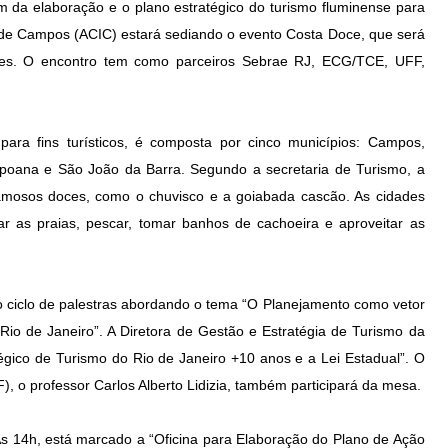
rem da elaboração e o plano estratégico do turismo fluminense para
l de Campos (ACIC) estará sediando o evento Costa Doce, que será
ntes. O encontro tem como parceiros Sebrae RJ, ECG/TCE, UFF,
para fins turísticos, é composta por cinco municípios: Campos,
apoana e São João da Barra. Segundo a secretaria de Turismo, a
amosos doces, como o chuvisco e a goiabada cascão. As cidades
ar as praias, pescar, tomar banhos de cachoeira e aproveitar as
 o ciclo de palestras abordando o tema “O Planejamento como vetor
io de Janeiro”. A Diretora de Gestão e Estratégia de Turismo da
atégico de Turismo do Rio de Janeiro +10 anos e a Lei Estadual”. O
 o professor Carlos Alberto Lidizia, também participará da mesa.
 Às 14h, está marcado a “Oficina para Elaboração do Plano de Ação