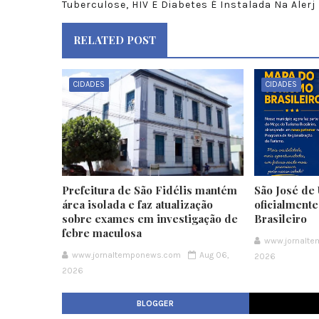
Tuberculose, HIV E Diabetes É Instalada Na Alerj
RELATED POST
CIDADES
CIDADES
Prefeitura de São Fidélis mantém
São José de 
área isolada e faz atualização
oficialment
sobre exames em investigação de
Brasileiro
febre maculosa
www.jornalt
www.jornaltemponews.com
Aug 06,
2026
2026
BLOGGER