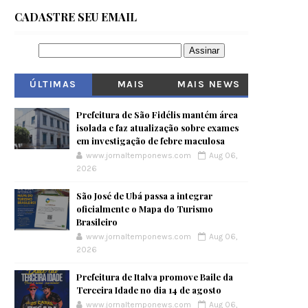
CADASTRE SEU EMAIL
ÚLTIMAS
MAIS
MAIS NEWS
VISITADOS
Prefeitura de São Fidélis mantém área
isolada e faz atualização sobre exames
em investigação de febre maculosa
www.jornaltemponews.com
Aug 06,
2026
São José de Ubá passa a integrar
oficialmente o Mapa do Turismo
Brasileiro
www.jornaltemponews.com
Aug 06,
2026
Prefeitura de Italva promove Baile da
Terceira Idade no dia 14 de agosto
www.jornaltemponews.com
Aug 06,