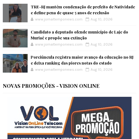
TRE-RJ mantém condenação de prefeito de Natividade
e define pena de quase 5 anos de reclusão
www.jornaltemponews.com
Aug 10, 2026
Candidato a deputado ofende município de Laje do
Muriaé e propõe sua extinção
www.jornaltemponews.com
Aug 10, 2026
Porciúncula registra maior avanço da educação no RJ
e deixa ranking das piores notas do estado
www.jornaltemponews.com
Aug 10, 2026
NOVAS PROMOÇÕES - VISION ONLINE