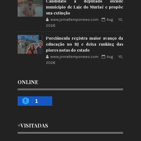
Candidato a deputado ofende
município de Laje do Muriaé e propõe
sua extinção
www.jornaltemponews.com
Aug 10,
2026
Porciúncula registra maior avanço da
educação no RJ e deixa ranking das
piores notas do estado
www.jornaltemponews.com
Aug 10,
2026
ONLINE
1
+VISITADAS