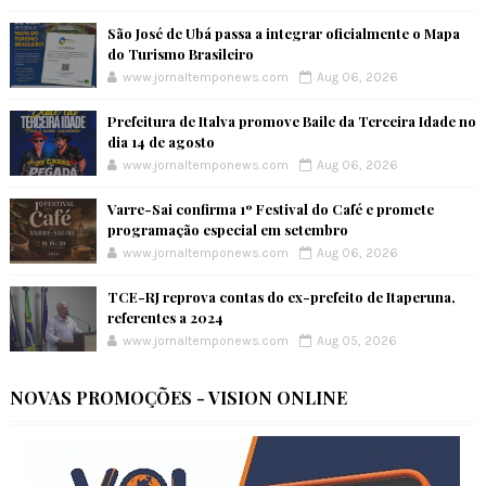
São José de Ubá passa a integrar oficialmente o Mapa
do Turismo Brasileiro
www.jornaltemponews.com
Aug 06, 2026
Prefeitura de Italva promove Baile da Terceira Idade no
dia 14 de agosto
www.jornaltemponews.com
Aug 06, 2026
Varre-Sai confirma 1º Festival do Café e promete
programação especial em setembro
www.jornaltemponews.com
Aug 06, 2026
TCE-RJ reprova contas do ex-prefeito de Itaperuna,
referentes a 2024
www.jornaltemponews.com
Aug 05, 2026
NOVAS PROMOÇÕES - VISION ONLINE