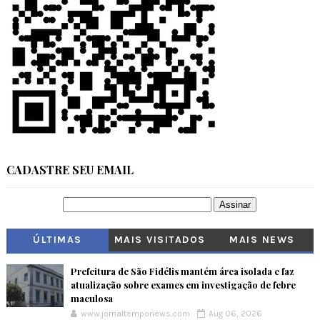
CADASTRE SEU EMAIL
ÚLTIMAS
MAIS VISITADOS
MAIS NEWS
Prefeitura de São Fidélis mantém área isolada e faz
atualização sobre exames em investigação de febre
maculosa
www.jornaltemponews.com
Aug 06, 2026