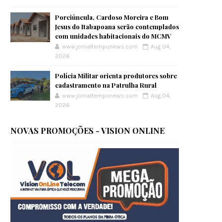
Porciúncula, Cardoso Moreira e Bom
Jesus do Itabapoana serão contemplados
com unidades habitacionais do MCMV
www.jornaltemponews.com
Aug 04,
2026
Polícia Militar orienta produtores sobre
cadastramento na Patrulha Rural
www.jornaltemponews.com
Aug 04,
2026
NOVAS PROMOÇÕES - VISION ONLINE