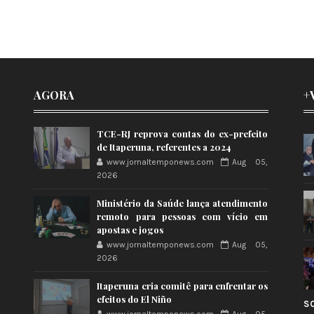
AGORA
+
TCE-RJ reprova contas do ex-prefeito
de Itaperuna, referentes a 2024
www.jornaltemponews.com
Aug 05,
2026
Ministério da Saúde lança atendimento
remoto para pessoas com vício em
apostas e jogos
www.jornaltemponews.com
Aug 05,
2026
Itaperuna cria comitê para enfrentar os
efeitos do El Niño
S