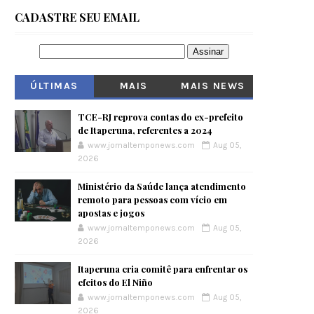
CADASTRE SEU EMAIL
ÚLTIMAS
MAIS
MAIS NEWS
VISITADOS
TCE-RJ reprova contas do ex-prefeito
de Itaperuna, referentes a 2024
www.jornaltemponews.com
Aug 05,
2026
Ministério da Saúde lança atendimento
remoto para pessoas com vício em
apostas e jogos
www.jornaltemponews.com
Aug 05,
2026
Itaperuna cria comitê para enfrentar os
efeitos do El Niño
www.jornaltemponews.com
Aug 05,
2026