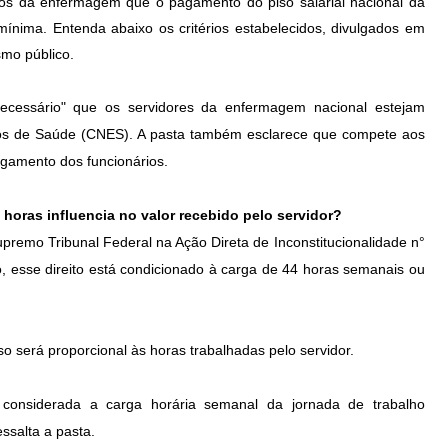
cos da enfermagem que o pagamento do piso salarial nacional da
nima. Entenda abaixo os critérios estabelecidos, divulgados em
smo público.
necessário" que os servidores da enfermagem nacional estejam
tos de Saúde (CNES). A pasta também esclarece que compete aos
agamento dos funcionários.
horas influencia no valor recebido pelo servidor?
upremo Tribunal Federal na Ação Direta de Inconstitucionalidade n°
, esse direito está condicionado à carga de 44 horas semanais ou
iso será proporcional às horas trabalhadas pelo servidor.
á considerada a carga horária semanal da jornada de trabalho
ssalta a pasta.