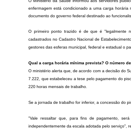
O Ministério da Saúde informou aos servidores públi
enfermagem está condicionado a uma carga horária mí
documento do governo federal destinado ao funcionali
O primeiro ponto trazido é de que é "legalmente 
cadastrados no Cadastro Nacional de Estabelecimen
gestores das esferas municipal, federal e estadual o p
Qual a carga horária mínima prevista? O número de 
O ministério alerta que, de acordo com a decisão do S
7.222, que estabeleceu a tese pelo pagamento do piso
220 horas mensais de trabalho.
Se a jornada de trabalho for inferior, a concessão do p
"Vale ressaltar que, para fins de pagamento, ser
independentemente da escala adotada pelo serviço", re