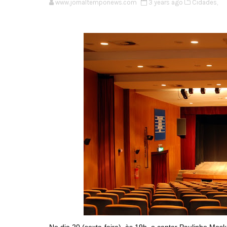
www.jornaltemponews.com
3 years ago
Cidades,