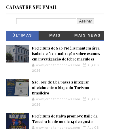
CADASTRE SEU EMAIL
ÚLTIMAS
MAIS
MAIS NEWS
VISITADOS
Prefeitura de São Fidélis mantém área
isolada e faz atualização sobre exames
em investigação de febre maculosa
www.jornaltemponews.com
Aug 06,
2026
São José de Ubá passa a integrar
oficialmente o Mapa do Turismo
Brasileiro
www.jornaltemponews.com
Aug 06,
2026
Prefeitura de Italva promove Baile da
Terceira Idade no dia 14 de agosto
www.jornaltemponews.com
Aug 06,