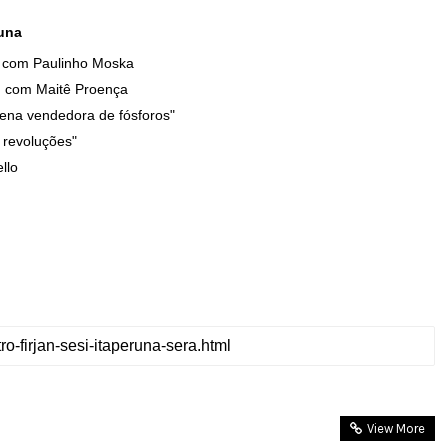
runa
ra com Paulinho Moska
", com Maitê Proença
uena vendedora de fósforos"
 revoluções"
llo
View More