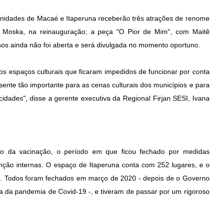
 unidades de Macaé e Itaperuna receberão três atrações de renome
o Moska, na reinauguração; a peça "O Pior de Mim", com Maitê
sos ainda não foi aberta e será divulgada no momento oportuno.
 os espaços culturais que ficaram impedidos de funcionar por conta
sente tão importante para as cenas culturais dos municípios e para
dades", disse a gerente executiva da Regional Firjan SESI, Ivana
nço da vacinação, o período em que ficou fechado por medidas
nção internas. O espaço de Itaperuna conta com 252 lugares, e o
7. Todos foram fechados em março de 2020 - depois de o Governo
a da pandemia de Covid-19 -, e tiveram de passar por um rigoroso