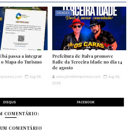
CIDADES
Ubá passa a integrar
Prefeitura de Italva promove
e o Mapa do Turismo
Baile da Terceira Idade no dia 14
de agosto
emponews.com
Aug 06,
www.jornaltemponews.com
Aug 06,
2026
DISQUS
FACEBOOK
M COMENTÁRIO:
 UM COMENTÁRIO