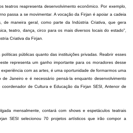
s teatros reapresenta desenvolvimento econômico. Por exemplo,
orno passa a se movimentar. A vocação da Firjan é apoiar a cadeia
, de maneira geral, como parte da Indústria Criativa, que gera
, teatro, dança, circo para os mais diversos locais do estado",
ria Criativa da Firjan.
políticas públicas quanto das instituições privadas. Reabrir esses
roeste representa um ganho importante para os moradores desse
s da experiência com as artes, é uma oportunidade de formarmos uma
o de Janeiro e é necessário pensá-la enquanto desenvolvimento
 o coordenador de Cultura e Educação da Firjan SESI, Antenor de
lgada mensalmente, contará com shows e espetáculos teatrais
irjan SESI selecionou 70 projetos artísticos que irão compor a