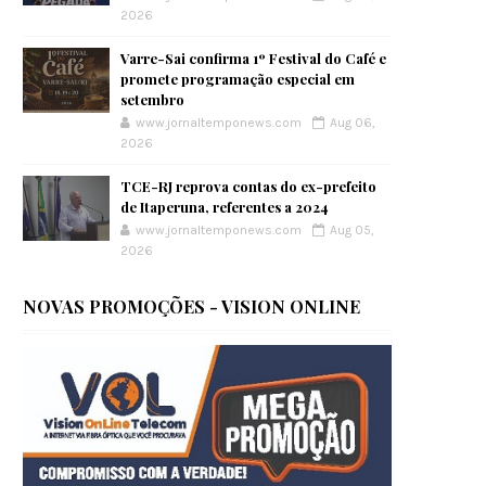
2026
Varre-Sai confirma 1º Festival do Café e
promete programação especial em
setembro
www.jornaltemponews.com
Aug 06,
2026
TCE-RJ reprova contas do ex-prefeito
de Itaperuna, referentes a 2024
www.jornaltemponews.com
Aug 05,
2026
NOVAS PROMOÇÕES - VISION ONLINE