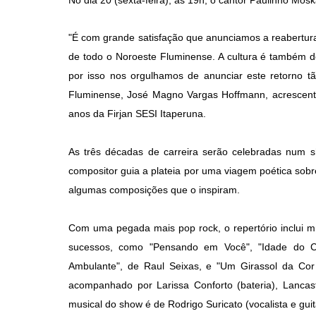
No dia 20 (sexta-feira), às 19h, o cantor Paulinho Mo
"É com grande satisfação que anunciamos a reabertura
de todo o Noroeste Fluminense. A cultura é também d
por isso nos orgulhamos de anunciar este retorno tã
Fluminense, José Magno Vargas Hoffmann, acrescen
anos da Firjan SESI Itaperuna.
As três décadas de carreira serão celebradas num 
compositor guia a plateia por uma viagem poética sobre
algumas composições que o inspiram.
Com uma pegada mais pop rock, o repertório inclui m
sucessos, como "Pensando em Você", "Idade do 
Ambulante", de Raul Seixas, e "Um Girassol da Co
acompanhado por Larissa Conforto (bateria), Lancaste
musical do show é de Rodrigo Suricato (vocalista e gui