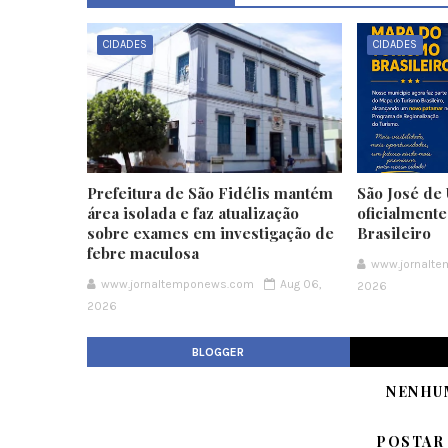
CIDADES
CIDADES
Prefeitura de São Fidélis mantém
São José de 
área isolada e faz atualização
oficialment
sobre exames em investigação de
Brasileiro
febre maculosa
www.jornalt
www.jornaltemponews.com
Aug 06,
2026
2026
BLOGGER
NENHU
POSTAR