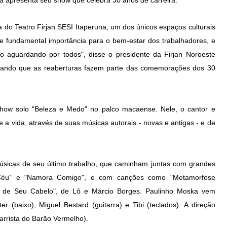
ska apresenta seu show que celebra 30 anos de carreira.
 do Teatro Firjan SESI Itaperuna, um dos únicos espaços culturais
e fundamental importância para o bem-estar dos trabalhadores, e
o aguardando por todos", disse o presidente da Firjan Noroeste
tando que as reaberturas fazem parte das comemorações dos 30
show solo "Beleza e Medo" no palco macaense. Nele, o cantor e
 a vida, através de suas músicas autorais - novas e antigas - e de
úsicas de seu último trabalho, que caminham juntas com grandes
Céu" e "Namora Comigo", e com canções como "Metamorfose
r de Seu Cabelo", de Lô e Márcio Borges. Paulinho Moska vem
r (baixo), Miguel Bestard (guitarra) e Tibi (teclados). A direção
tarrista do Barão Vermelho).