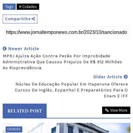
Tags
# Cidades
Compartilhe
Newer Article
MPRJ Ajuíza Ação Contra Pezão Por Improbidade
Administrativa Que Causou Prejuízo De R$ 912 Milhões
Ao Rioprevidência
Older Article
Núcleo De Educação Popular Em Itaperuna Oferece
Cursos De Inglês, Espanhol E Preparatórios Para O
Enem E IFF
RELATED POST
View More
CIDADES