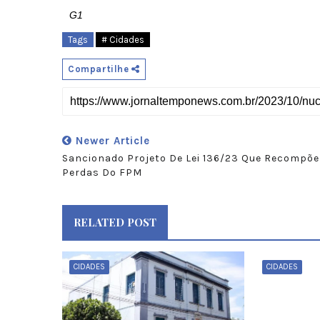
G1
Tags
# Cidades
Compartilhe
Newer Article
Sancionado Projeto De Lei 136/23 Que Recompõe
Perdas Do FPM
RELATED POST
CIDADES
CIDADES