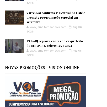
2026
Varre-Sai confirma 1º Festival do Café e
promete programação especial em
setembro
www.jornaltemponews.com
Aug 06,
2026
TCE-RJ reprova contas do ex-prefeito
de Itaperuna, referentes a 2024
www.jornaltemponews.com
Aug 05,
2026
NOVAS PROMOÇÕES - VISION ONLINE