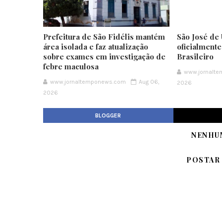
Prefeitura de São Fidélis mantém
São José de 
área isolada e faz atualização
oficialment
sobre exames em investigação de
Brasileiro
febre maculosa
www.jornalt
www.jornaltemponews.com
Aug 06,
2026
2026
BLOGGER
NENHU
POSTAR