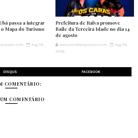
Ubá passa a integrar
Prefeitura de Italva promove
e o Mapa do Turismo
Baile da Terceira Idade no dia 14
de agosto
emponews.com
Aug 06,
www.jornaltemponews.com
Aug 06,
2026
DISQUS
FACEBOOK
M COMENTÁRIO:
 UM COMENTÁRIO