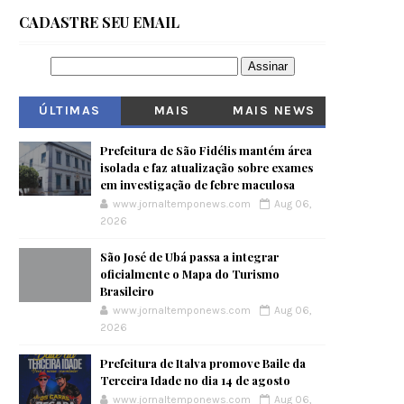
CADASTRE SEU EMAIL
ÚLTIMAS
MAIS
MAIS NEWS
VISITADOS
Prefeitura de São Fidélis mantém área
isolada e faz atualização sobre exames
em investigação de febre maculosa
www.jornaltemponews.com
Aug 06,
2026
São José de Ubá passa a integrar
oficialmente o Mapa do Turismo
Brasileiro
www.jornaltemponews.com
Aug 06,
2026
Prefeitura de Italva promove Baile da
Terceira Idade no dia 14 de agosto
www.jornaltemponews.com
Aug 06,