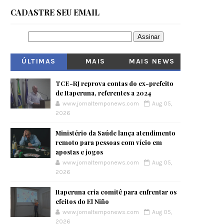
CADASTRE SEU EMAIL
ÚLTIMAS
MAIS
MAIS NEWS
VISITADOS
TCE-RJ reprova contas do ex-prefeito
de Itaperuna, referentes a 2024
www.jornaltemponews.com
Aug 05,
2026
Ministério da Saúde lança atendimento
remoto para pessoas com vício em
apostas e jogos
www.jornaltemponews.com
Aug 05,
2026
Itaperuna cria comitê para enfrentar os
efeitos do El Niño
www.jornaltemponews.com
Aug 05,
2026