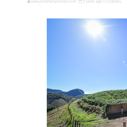
www.jornaltemponews.com
2 years ago
Cidades,