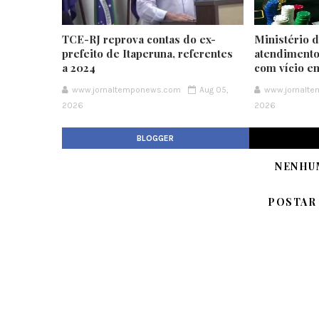
TCE-RJ reprova contas do ex-
Ministério 
prefeito de Itaperuna, referentes
atendimento
a 2024
com vício e
www.jornaltemponews.com
Aug 05,
www.jornalt
2026
2026
BLOGGER
NENHU
POSTAR