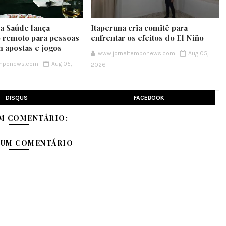
da Saúde lança
Itaperuna cria comitê para
 remoto para pessoas
enfrentar os efeitos do El Niño
m apostas e jogos
www.jornaltemponews.com
Aug 05,
emponews.com
Aug 05,
2026
DISQUS
FACEBOOK
M COMENTÁRIO:
 UM COMENTÁRIO