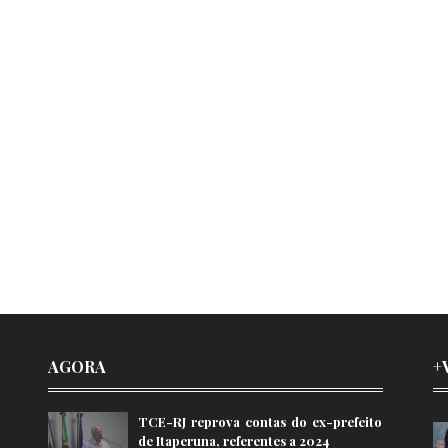
AGORA
+
TCE-RJ reprova contas do ex-prefeito
de Itaperuna, referentes a 2024