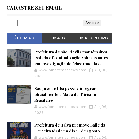
CADASTRE SEU EMAIL
ÚLTIMAS
MAIS
MAIS NEWS
VISITADOS
Prefeitura de São Fidélis mantém área
isolada e faz atualização sobre exames
em investigação de febre maculosa
www.jornaltemponews.com
Aug 06,
2026
São José de Ubá passa a integrar
oficialmente o Mapa do Turismo
Brasileiro
www.jornaltemponews.com
Aug 06,
2026
Prefeitura de Italva promove Baile da
Terceira Idade no dia 14 de agosto
www.jornaltemponews.com
Aug 06,