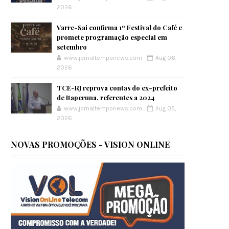
2026
Varre-Sai confirma 1º Festival do Café e
promete programação especial em
setembro
www.jornaltemponews.com
Aug 06,
2026
TCE-RJ reprova contas do ex-prefeito
de Itaperuna, referentes a 2024
www.jornaltemponews.com
Aug 05,
2026
NOVAS PROMOÇÕES - VISION ONLINE