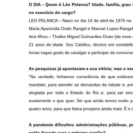
O DIA – Quem é Léo Pelanca? Idade, família, grau 
no exercício do cargo?
LEO PELANCA – Nasci no dia 14 de abril de 1976 na ci
Maria Aparecida Orato Rangel e Manoel Lopes Rangel
dois filhos – Thalles Miguel Guimarães Orato (de nov
21 anos de idade. Sou Católico, técnico em contabili
horas vagas gosto de cavalgar e participar de concurso
As pesquisas já apontavam a sua vitória; mas o se
“Na verdade, tínhamos consciência de que estávam
mandato, para atender as demandas da cidade e, pri
elogiada por todo o Estado do Rio e, para ser sin
exatamente o que quer. Sei que ainda temos muito pa
quatro anos, para que Italva prospere ainda mais. É o
A pandemia dificultou administrações públicas, 
estão ficando para a próxima gestão?