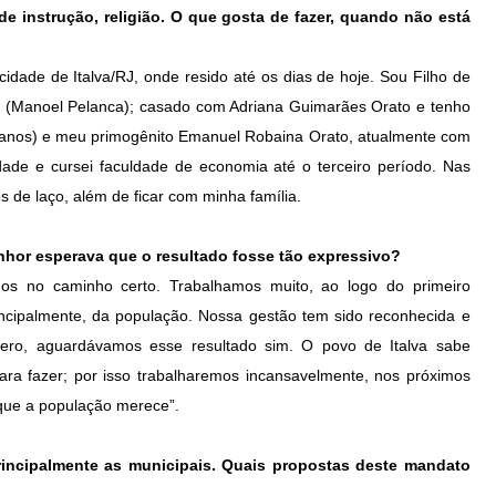
de instrução, religião. O que gosta de fazer, quando não está
dade de Italva/RJ, onde resido até os dias de hoje. Sou Filho de
 (Manoel Pelanca); casado com Adriana Guimarães Orato e tenho
e anos) e meu primogênito Emanuel Robaina Orato, atualmente com
dade e cursei faculdade de economia até o terceiro período. Nas
s de laço, além de ficar com minha família.
nhor esperava que o resultado fosse tão expressivo?
os no caminho certo. Trabalhamos muito, ao logo do primeiro
ncipalmente, da população. Nossa gestão tem sido reconhecida e
cero, aguardávamos esse resultado sim. O povo de Italva sabe
ra fazer; por isso trabalharemos incansavelmente, nos próximos
 que a população merece”.
principalmente as municipais. Quais propostas deste mandato