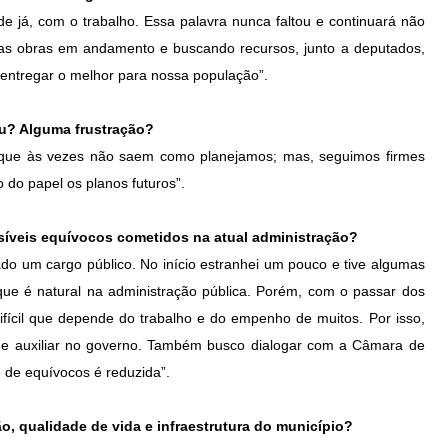
sde já, com o trabalho. Essa palavra nunca faltou e continuará não
 as obras em andamento e buscando recursos, junto a deputados,
 entregar o melhor para nossa população”.
ou? Alguma frustração?
s que às vezes não saem como planejamos; mas, seguimos firmes
do papel os planos futuros”.
síveis equívocos cometidos na atual administração?
do um cargo público. No início estranhei um pouco e tive algumas
 que é natural na administração pública. Porém, com o passar dos
fícil que depende do trabalho e do empenho de muitos. Por isso,
me auxiliar no governo. Também busco dialogar com a Câmara de
 de equívocos é reduzida”.
o, qualidade de vida e infraestrutura do município?