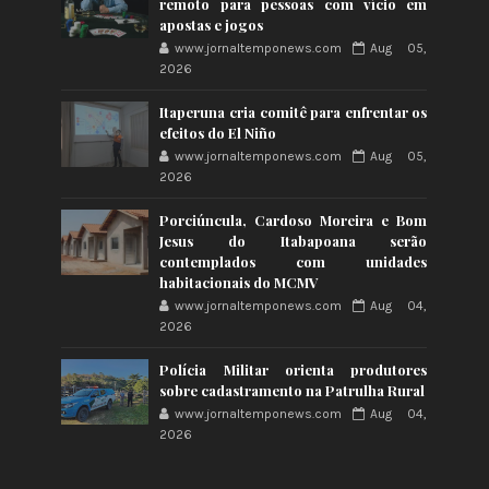
remoto para pessoas com vício em
apostas e jogos
www.jornaltemponews.com
Aug 05,
2026
Itaperuna cria comitê para enfrentar os
efeitos do El Niño
www.jornaltemponews.com
Aug 05,
2026
Porciúncula, Cardoso Moreira e Bom
Jesus do Itabapoana serão
contemplados com unidades
habitacionais do MCMV
www.jornaltemponews.com
Aug 04,
2026
Polícia Militar orienta produtores
sobre cadastramento na Patrulha Rural
www.jornaltemponews.com
Aug 04,
2026