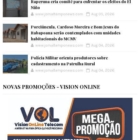
Itaperuna cria comitê para enfrentar os efeitos do El
Niño
www.jornaltemponews.com
Aug 05, 2026
Porciúncula, Cardoso Moreira e Bom Jesus do
Itabapoana serão contemplados com unidades
habitacionais do MCMV
www.jornaltemponews.com
Aug 04, 2026
Polícia Militar orienta produtores sobre
cadastramento na Patrulha Rural
www.jornaltemponews.com
Aug 04, 2026
NOVAS PROMOÇÕES - VISION ONLINE