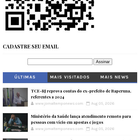
CADASTRE SEU EMAIL
ÚLTIMAS
MAIS VISITADOS
MAIS NEWS
TCE-RJ reprova contas do ex-prefeito de Itaperuna,
referentes a 2024
www.jornaltemponews.com
Aug 05, 2026
Ministério da Saúde lança atendimento remoto para
pessoas com vício em apostas e jogos
www.jornaltemponews.com
Aug 05, 2026