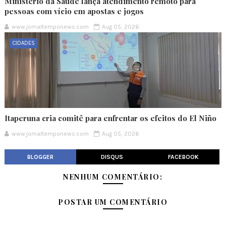
Ministério da Saúde lança atendimento remoto para
pessoas com vício em apostas e jogos
www.jornaltemponews.com
Aug 05, 2026
CIDADES
Itaperuna cria comitê para enfrentar os efeitos do El Niño
www.jornaltemponews.com
Aug 05, 2026
BLOGGER
DISQUS
FACEBOOK
NENHUM COMENTÁRIO:
POSTAR UM COMENTÁRIO