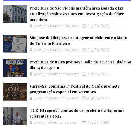
Prefeitura de São Fidélis mantém área isolada e faz
atualização sobre exames em investigação de febre
maculosa
www.jornaltemponews.com
Aug 06, 2026
São José de Ubá passa a integrar oficialmente o Mapa
do Turismo Brasileiro
www.jornaltemponews.com
Aug 06, 2026
Prefeitura de Italva promove Baile da Terceira Idade no
dia 14 de agosto
www.jornaltemponews.com
Aug 06, 2026
Varre-Sai confirma 1º Festival do Café e promete
programação especial em setembro
www.jornaltemponews.com
Aug 06, 2026
TCE-RJ reprova contas do ex-prefeito de Itaperuna,
referentes a 2024
www.jornaltemponews.com
Aug 05, 2026