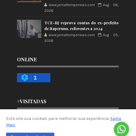
www.jornaltemponews.com
Aug 06,
2026
TCE-RJ reprova contas do ex-prefeito
de Itaperuna, referentes a 2024
www.jornaltemponews.com
Aug 05,
2026
ONLINE
1
+VISITADAS
Este site usa cookies para melhorar sua experiência.
Saiba
Mais