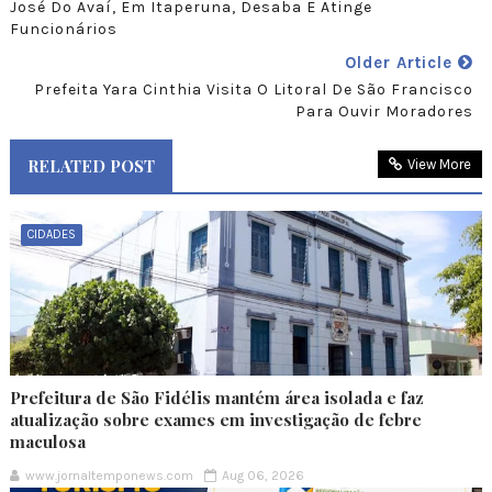
José Do Avaí, Em Itaperuna, Desaba E Atinge
Funcionários
Older Article
Prefeita Yara Cinthia Visita O Litoral De São Francisco
Para Ouvir Moradores
RELATED POST
View More
CIDADES
Prefeitura de São Fidélis mantém área isolada e faz
atualização sobre exames em investigação de febre
maculosa
www.jornaltemponews.com
Aug 06, 2026