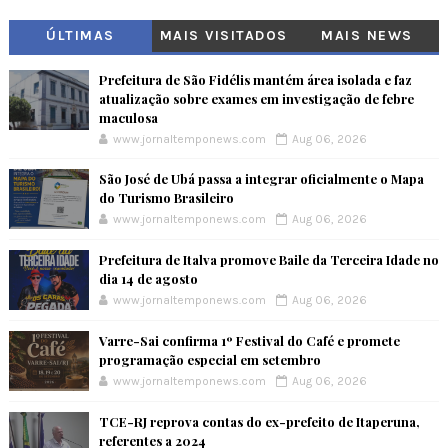
ÚLTIMAS
MAIS VISITADOS
MAIS NEWS
Prefeitura de São Fidélis mantém área isolada e faz
atualização sobre exames em investigação de febre
maculosa
www.jornaltemponews.com
Aug 06, 2026
São José de Ubá passa a integrar oficialmente o Mapa
do Turismo Brasileiro
www.jornaltemponews.com
Aug 06, 2026
Prefeitura de Italva promove Baile da Terceira Idade no
dia 14 de agosto
www.jornaltemponews.com
Aug 06, 2026
Varre-Sai confirma 1º Festival do Café e promete
programação especial em setembro
www.jornaltemponews.com
Aug 06, 2026
TCE-RJ reprova contas do ex-prefeito de Itaperuna,
referentes a 2024