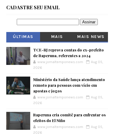
CADASTRE SEU EMAIL
ÚLTIMAS
MAIS
MAIS NEWS
VISITADOS
TCE-RJ reprova contas do ex-prefeito
de Itaperuna, referentes a 2024
www.jornaltemponews.com
Aug 05,
2026
Ministério da Saúde lança atendimento
remoto para pessoas com vício em
apostas e jogos
www.jornaltemponews.com
Aug 05,
2026
Itaperuna cria comitê para enfrentar os
efeitos do El Niño
www.jornaltemponews.com
Aug 05,
2026