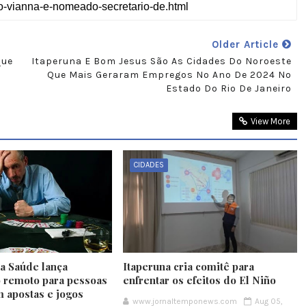
Older Article
que
Itaperuna E Bom Jesus São As Cidades Do Noroeste
Que Mais Geraram Empregos No Ano De 2024 No
Estado Do Rio De Janeiro
View More
CIDADES
da Saúde lança
Itaperuna cria comitê para
 remoto para pessoas
enfrentar os efeitos do El Niño
m apostas e jogos
www.jornaltemponews.com
Aug 05,