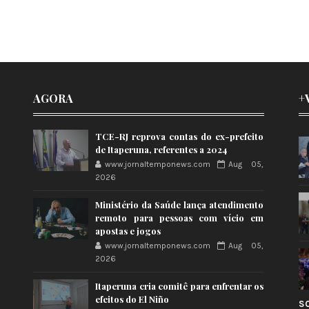
AGORA
+
TCE-RJ reprova contas do ex-prefeito
de Itaperuna, referentes a 2024
www.jornaltemponews.com
Aug 05,
2026
Ministério da Saúde lança atendimento
remoto para pessoas com vício em
apostas e jogos
www.jornaltemponews.com
Aug 05,
2026
Itaperuna cria comitê para enfrentar os
efeitos do El Niño
S