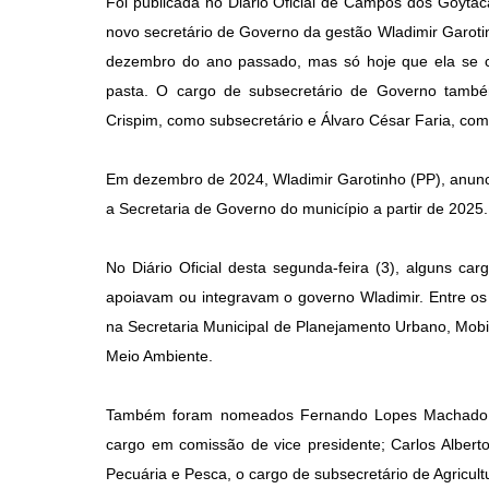
Foi publicada no Diário Oficial de Campos dos Goyta
novo secretário de Governo da gestão Wladimir Garotin
dezembro do ano passado, mas só hoje que ela se conc
pasta. O cargo de subsecretário de Governo também
Crispim, como subsecretário e Álvaro César Faria, com
Em dezembro de 2024, Wladimir Garotinho (PP), anunc
a Secretaria de Governo do município a partir de 2025
No Diário Oficial desta segunda-feira (3), alguns c
apoiavam ou integravam o governo Wladimir. Entre o
na Secretaria Municipal de Planejamento Urbano, Mobi
Meio Ambiente.
Também foram nomeados Fernando Lopes Machado, p
cargo em comissão de vice presidente; Carlos Alberto
Pecuária e Pesca, o cargo de subsecretário de Agricult