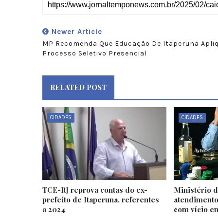
Newer Article
MP Recomenda Que Educação De Itaperuna Apli
Processo Seletivo Presencial
RELATED POST
CIDADES
CIDADES
TCE-RJ reprova contas do ex-
Ministério 
prefeito de Itaperuna, referentes
atendimento
a 2024
com vício e