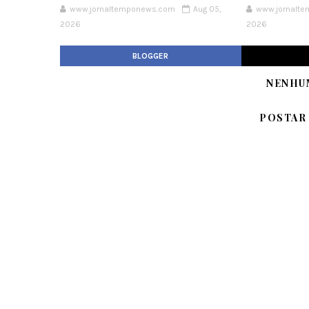
www.jornaltemponews.com
Aug 05,
www.jornalt
2026
2026
BLOGGER
NENHU
POSTAR