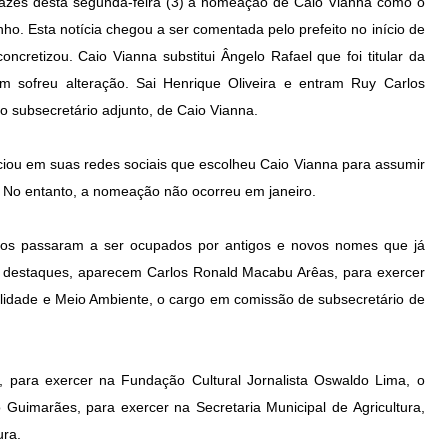
cazes desta segunda-feira (3) a nomeação de Caio Vianna como o
ho. Esta notícia chegou a ser comentada pelo prefeito no início de
retizou. Caio Vianna substitui Ângelo Rafael que foi titular da
 sofreu alteração. Sai Henrique Oliveira e entram Ruy Carlos
o subsecretário adjunto, de Caio Vianna.
iou em suas redes sociais que escolheu Caio Vianna para assumir
. No entanto, a nomeação não ocorreu em janeiro.
argos passaram a ser ocupados por antigos e novos nomes que já
s destaques, aparecem Carlos Ronald Macabu Arêas, para exercer
lidade e Meio Ambiente, o cargo em comissão de subsecretário de
ara exercer na Fundação Cultural Jornalista Oswaldo Lima, o
 Guimarães, para exercer na Secretaria Municipal de Agricultura,
ura.