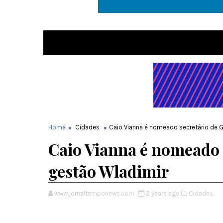
Home
Cidades
Caio Vianna é nomeado secretário de 
Caio Vianna é nomeado 
gestão Wladimir
www.jornaltemponews.com
2 years ago
Cidades,